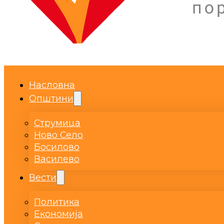
Насловна
Општини
Струмица
Ново Село
Босилово
Василево
Вести
Политика
Економија