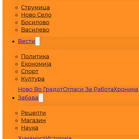
Струмица
Ново Село
Босилово
Василево
Вести
Политика
Економија
Спорт
Култура
Ново Во Градот
Огласи За Работа
Хроника
Забава
Рецепти
Магазин
Наука
Хуманост
Историја