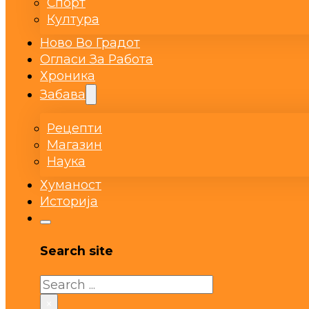
Спорт
Култура
Ново Во Градот
Огласи За Работа
Хроника
Забава
Рецепти
Магазин
Наука
Хуманост
Историја
Search site
Search
×