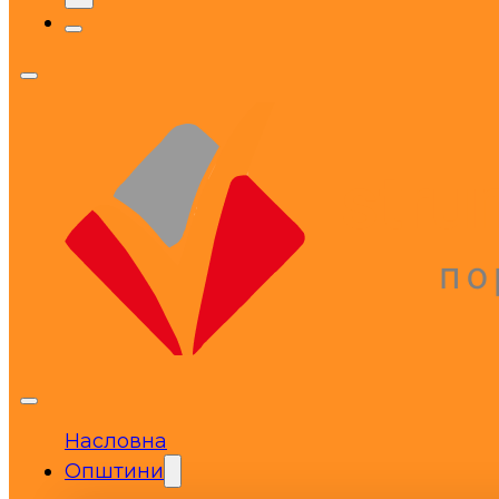
Насловна
Општини