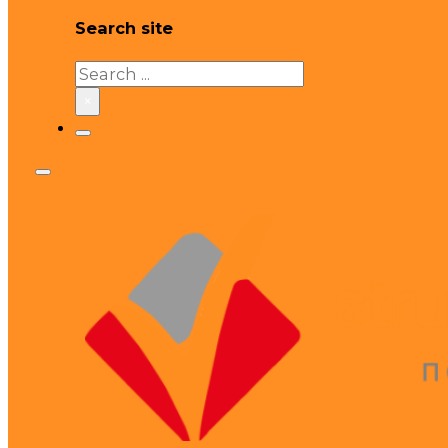
Search site
Search
×