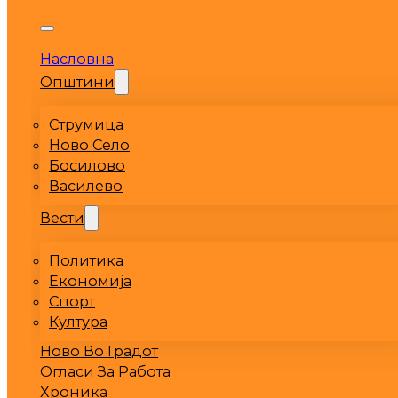
Насловна
Општини
Струмица
Ново Село
Босилово
Василево
Вести
Политика
Економија
Спорт
Култура
Ново Во Градот
Огласи За Работа
Хроника