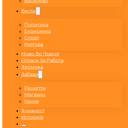
Василево
Вести
Политика
Економија
Спорт
Култура
Ново Во Градот
Огласи За Работа
Хроника
Забава
Рецепти
Магазин
Наука
Хуманост
Историја