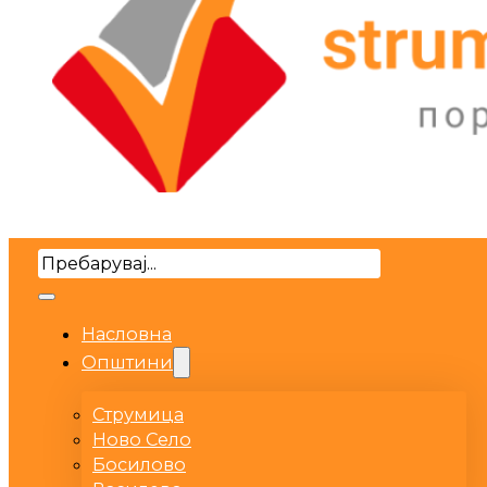
Search
Насловна
Општини
Струмица
Ново Село
Босилово