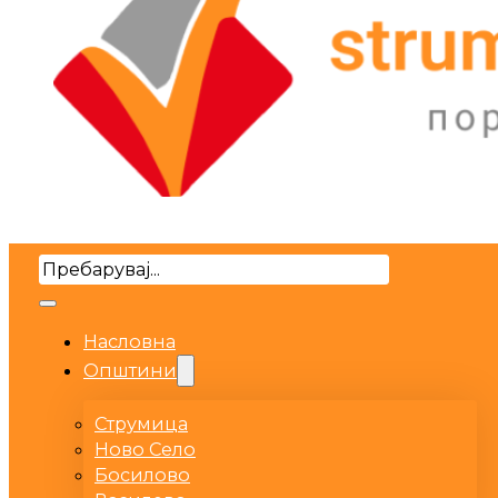
Search
Насловна
Општини
Струмица
Ново Село
Босилово