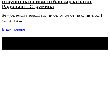
откупот на сливи го блокираа патот
Радовиш – Струмица
Земјоделци незадоволни од откупот на сливи, од 11
часот го
…
Види повеќе
Струмица Денес © 2024