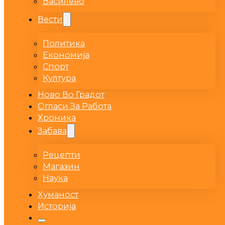
Василево
Вести
Политика
Економија
Спорт
Култура
Ново Во Градот
Огласи За Работа
Хроника
Забава
Рецепти
Магазин
Наука
Хуманост
Историја