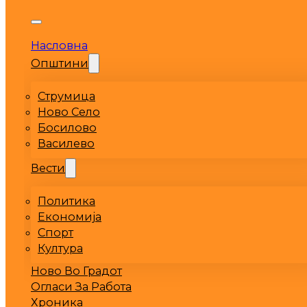
Насловна
Општини
Струмица
Ново Село
Босилово
Василево
Вести
Политика
Економија
Спорт
Култура
Ново Во Градот
Огласи За Работа
Хроника