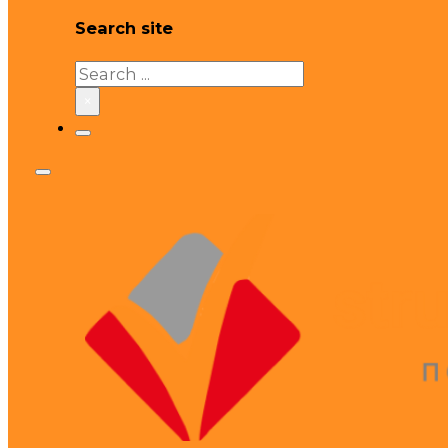
Search site
Search
×