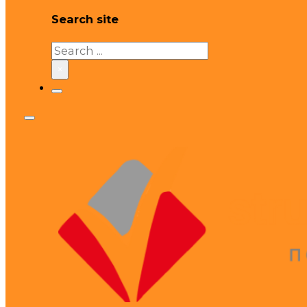
Search site
Search
×