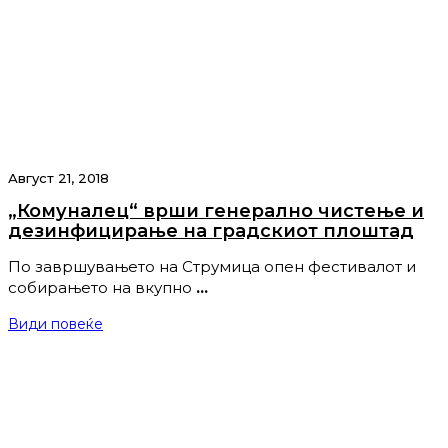
Август 21, 2018
„Комуналец“ врши генерално чистење и
дезинфицирање на градскиот плоштад
По завршувањето на Струмица опен фестивалот и
собирањето на вкупно
…
Види повеќе