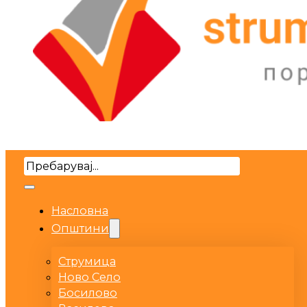
Search
Насловна
Општини
Струмица
Ново Село
Босилово