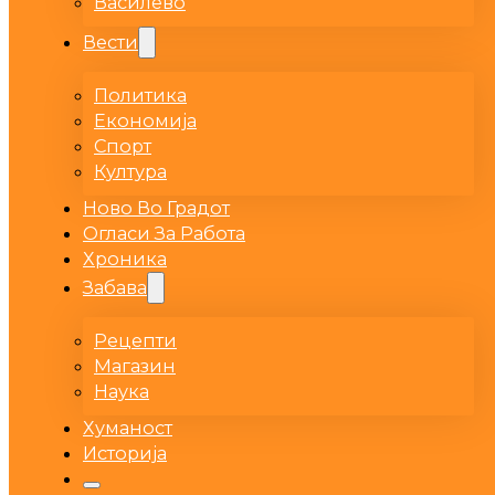
Василево
Вести
Политика
Економија
Спорт
Култура
Ново Во Градот
Огласи За Работа
Хроника
Забава
Рецепти
Магазин
Наука
Хуманост
Историја