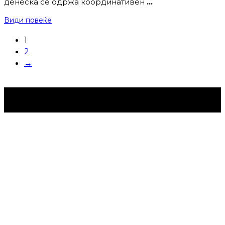
денеска се одржа координативен
…
Види повеќе
1
2
→
Струмица Денес © 2024