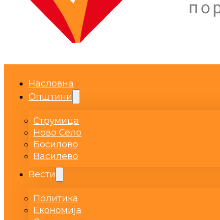
Насловна
Општини
Струмица
Ново Село
Босилово
Василево
Вести
Политика
Економија