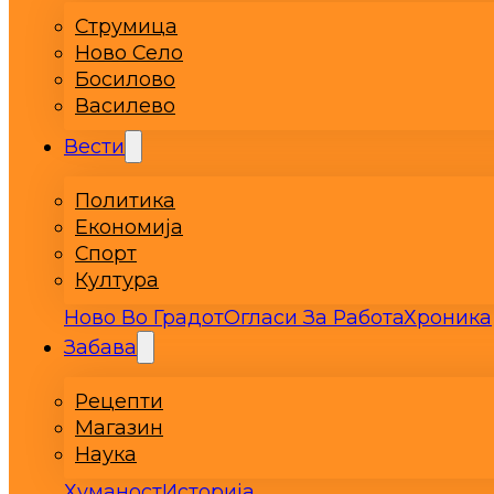
Струмица
Ново Село
Босилово
Василево
Вести
Политика
Економија
Спорт
Култура
Ново Во Градот
Огласи За Работа
Хроника
Забава
Рецепти
Магазин
Наука
Хуманост
Историја