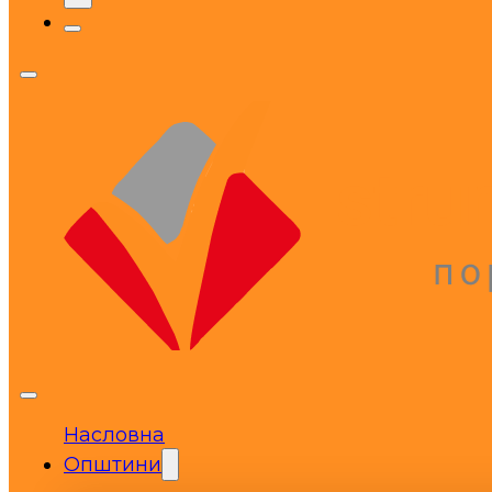
Насловна
Општини