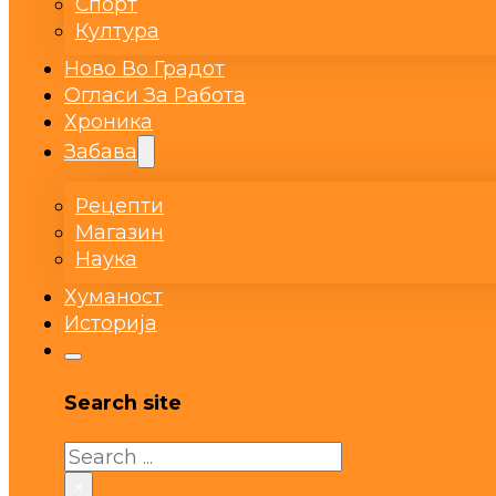
Спорт
Култура
Ново Во Градот
Огласи За Работа
Хроника
Забава
Рецепти
Магазин
Наука
Хуманост
Историја
Search site
Search
×