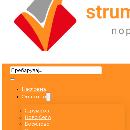
Search
Насловна
Општини
Струмица
Ново Село
Босилово