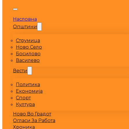
Насловна
Општини
Струмица
Ново Село
Босилово
Василево
Вести
Политика
Економија
Спорт
Култура
Ново Во Градот
Огласи За Работа
Хроника