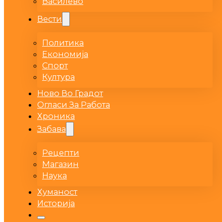
Василево
Вести
Политика
Економија
Спорт
Култура
Ново Во Градот
Огласи За Работа
Хроника
Забава
Рецепти
Магазин
Наука
Хуманост
Историја