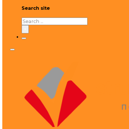
Search site
Search
×