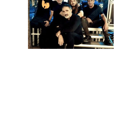
МИЗАР, МЕМОРИЈА И СИНТЕЗИС НА 15
АВГУСТ ВО ГРАДСКИОТ ПАРК ВО
СТРУМИЦА!
Три значајни имиња на македонската музичка
сцена – „Меморија“, „Мизар“ и „Синтезис“, ќе
настапат на 15 август во Градскиот парк…