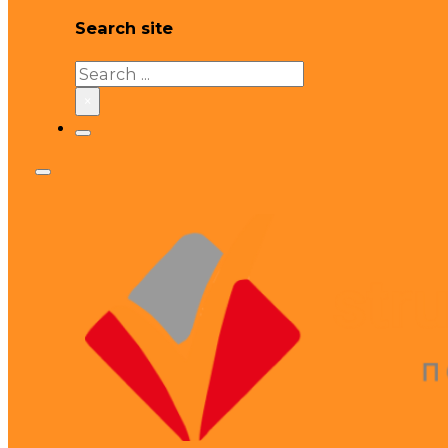
Search site
Search
×