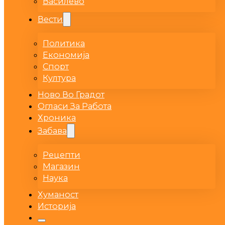
Василево
Вести
Политика
Економија
Спорт
Култура
Ново Во Градот
Огласи За Работа
Хроника
Забава
Рецепти
Магазин
Наука
Хуманост
Историја