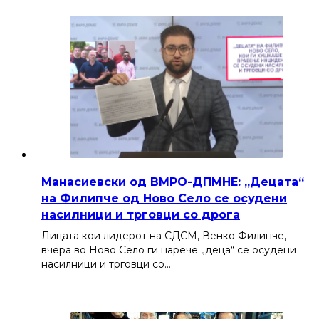
Манасиевски од ВМРО-ДПМНЕ: „Децата“
на Филипче од Ново Село се осудени
насилници и трговци со дрога
Лицата кои лидерот на СДСМ, Венко Филипче,
вчера во Ново Село ги нарече „деца“ се осудени
насилници и трговци со…