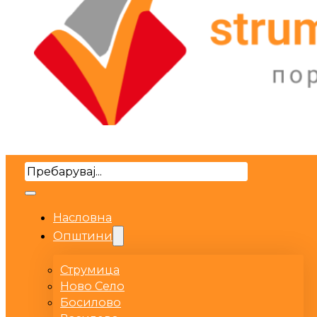
Search
Насловна
Општини
Струмица
Ново Село
Босилово