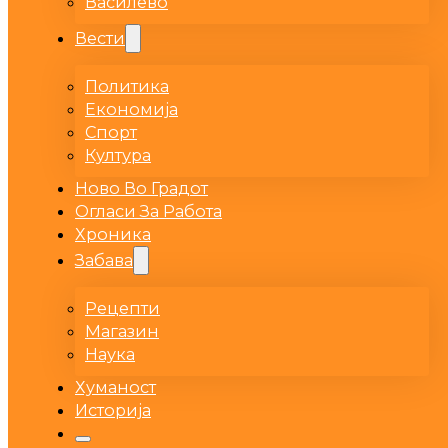
Василево
Вести
Политика
Економија
Спорт
Култура
Ново Во Градот
Огласи За Работа
Хроника
Забава
Рецепти
Магазин
Наука
Хуманост
Историја