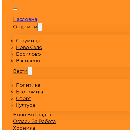
Насловна
Општини
Струмица
Ново Село
Босилово
Василево
Вести
Политика
Економија
Спорт
Култура
Ново Во Градот
Огласи За Работа
Хроника