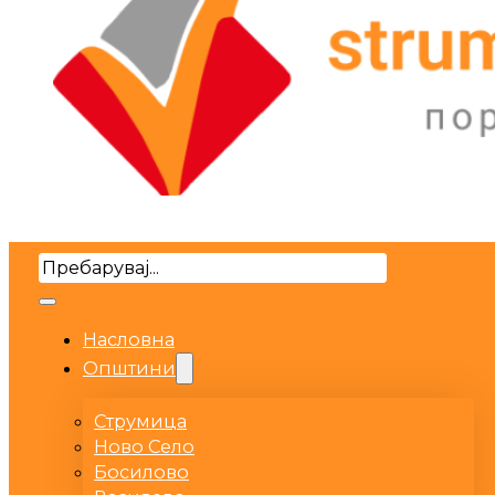
Search
Насловна
Општини
Струмица
Ново Село
Босилово