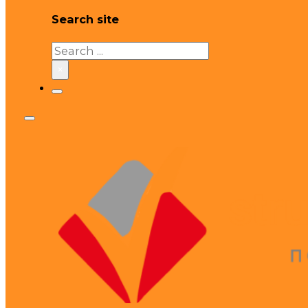
Search site
Search
×