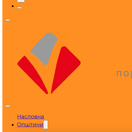
Насловна
Општини