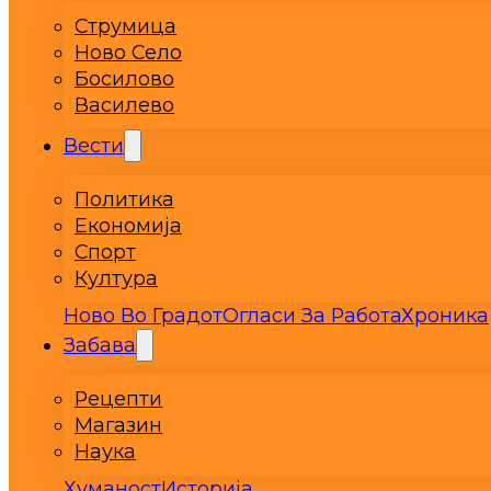
Струмица
Ново Село
Босилово
Василево
Вести
Политика
Економија
Спорт
Култура
Ново Во Градот
Огласи За Работа
Хроника
Забава
Рецепти
Магазин
Наука
Хуманост
Историја