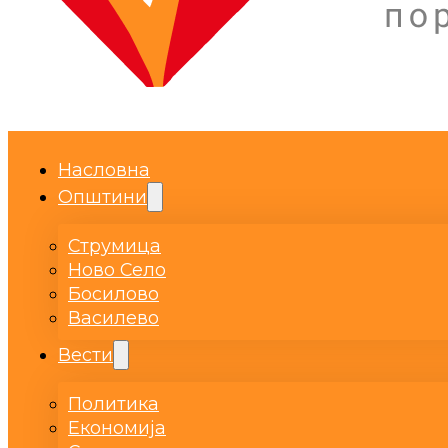
Насловна
Општини
Струмица
Ново Село
Босилово
Василево
Вести
Политика
Економија