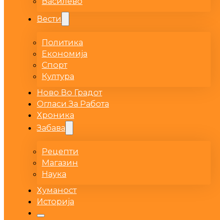
Василево
Вести
Политика
Економија
Спорт
Култура
Ново Во Градот
Огласи За Работа
Хроника
Забава
Рецепти
Магазин
Наука
Хуманост
Историја