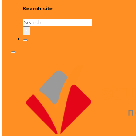
Search site
Search
×