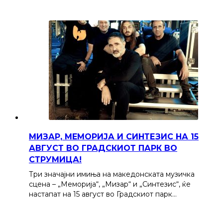
МИЗАР, МЕМОРИЈА И СИНТЕЗИС НА 15
АВГУСТ ВО ГРАДСКИОТ ПАРК ВО
СТРУМИЦА!
Три значајни имиња на македонската музичка
сцена – „Меморија“, „Мизар“ и „Синтезис“, ќе
настапат на 15 август во Градскиот парк…