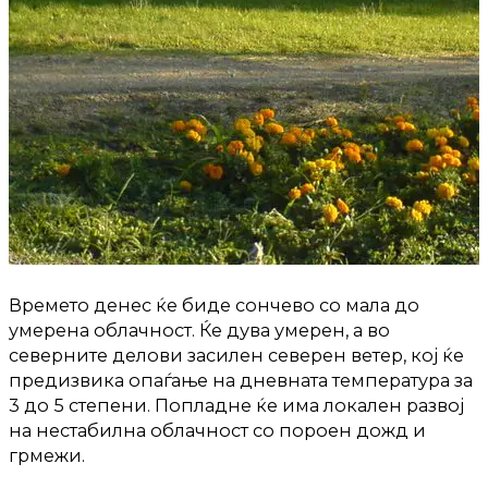
Времето денес ќе биде сончево со мала до
умерена облачност. Ќе дува умерен, а во
северните делови засилен северен ветер, кој ќе
предизвика опаѓање на дневната температура за
3 до 5 степени. Попладне ќе има локален развој
на нестабилна облачност со пороен дожд и
грмежи.