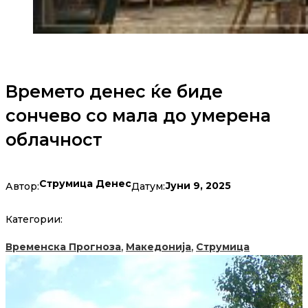
Времето денес ќе биде
сончево со мала до умерена
облачност
Струмица Денес
Јуни 9, 2025
Автор:
Датум:
Категории:
,
,
Временска Прогноза
Македонија
Струмица