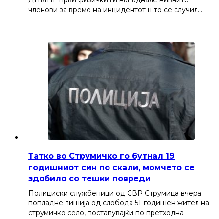
ДПМНЕ први физички ги нападнале нивните
членови за време на инцидентот што се случил…
Татко во Струмичко го бутнал 19
годишниот син по скали, момчето се
здобило со тешки повреди
Полициски службеници од СВР Струмица вчера
попладне лишија од слобода 51-годишен жител на
струмичко село, постапувајќи по претходна