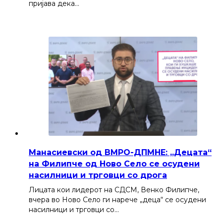
пријава дека…
Манасиевски од ВМРО-ДПМНЕ: „Децата“
на Филипче од Ново Село се осудени
насилници и трговци со дрога
Лицата кои лидерот на СДСМ, Венко Филипче,
вчера во Ново Село ги нарече „деца“ се осудени
насилници и трговци со…