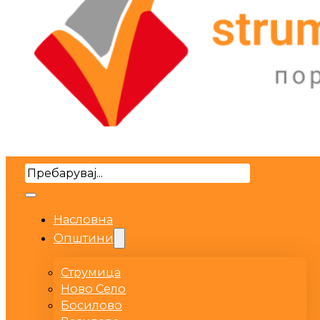
Search
Насловна
Општини
Струмица
Ново Село
Босилово