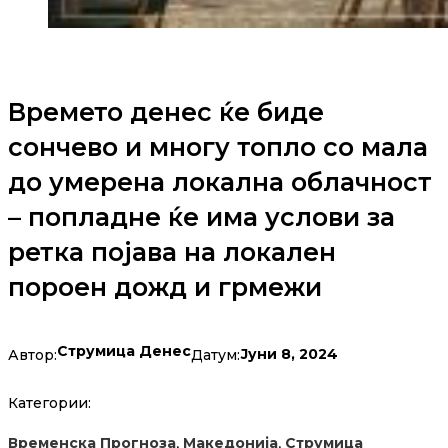
Времето денес ќе биде
сончево и многу топло со мала
до умерена локална облачност
– попладне ќе има услови за
ретка појава на локален
пороен дожд и грмежи
Струмица Денес
Јуни 8, 2024
Автор:
Датум:
Категории:
,
,
Временска Прогноза
Македонија
Струмица