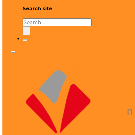
Search site
Search
×