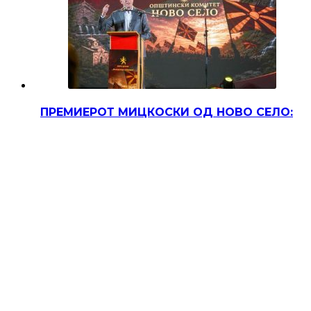
ПРЕМИЕРОТ МИЦКОСКИ ОД НОВО СЕЛО:
НАШАТА БОРБА Е МЛАДИТЕ ДА
ОСТАНУВААТ, А ИСЕЛЕНИЦИТЕ ДА СЕ
ВРАТАТ ДОМА!
Претседателот на Владата, Христијан Мицкоски,
вечерва се обрати пред граѓаните во Ново Село,
нагласувајќи ја силната поврзаност на
иселениците со…