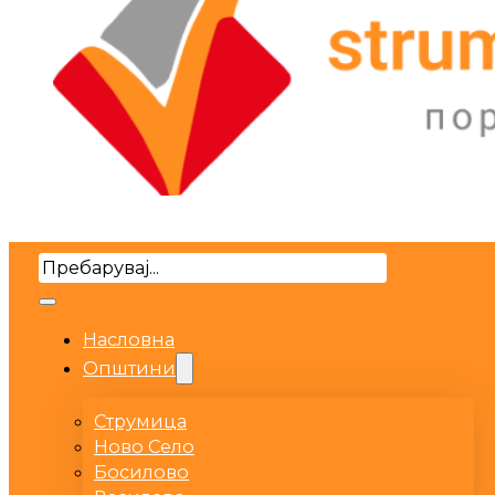
Search
Насловна
Општини
Струмица
Ново Село
Босилово