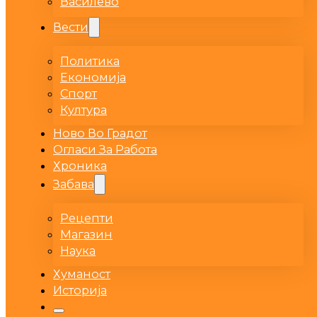
Василево
Вести
Политика
Економија
Спорт
Култура
Ново Во Градот
Огласи За Работа
Хроника
Забава
Рецепти
Магазин
Наука
Хуманост
Историја