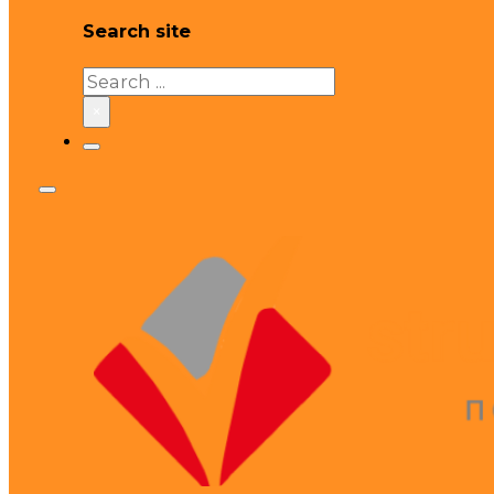
Search site
Search
×