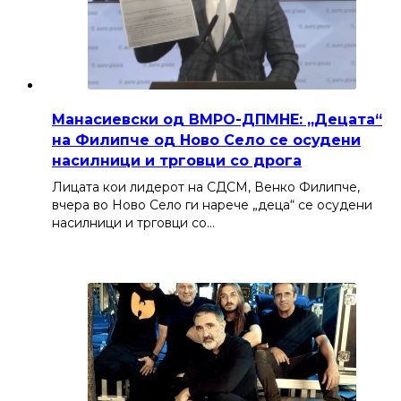
Манасиевски од ВМРО-ДПМНЕ: „Децата“
на Филипче од Ново Село се осудени
насилници и трговци со дрога
Лицата кои лидерот на СДСМ, Венко Филипче,
вчера во Ново Село ги нарече „деца“ се осудени
насилници и трговци со…