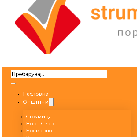
Search
Насловна
Општини
Струмица
Ново Село
Босилово