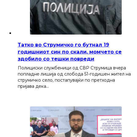
Татко во Струмичко го бутнал 19
годишниот син по скали, момчето се
здобило со тешки повреди
Полициски службеници од СВР Струмица вчера
попладне лишија од слобода 51-годишен жител на
струмичко село, постапувајќи по претходна
пријава дека…