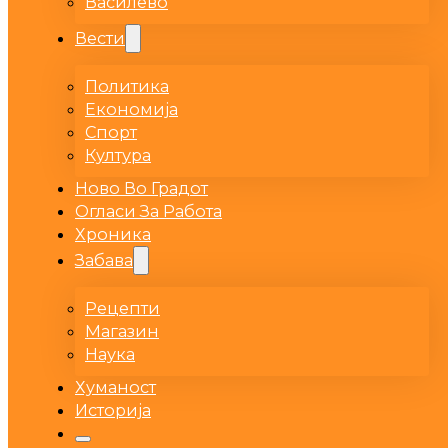
Василево
Вести
Политика
Економија
Спорт
Култура
Ново Во Градот
Огласи За Работа
Хроника
Забава
Рецепти
Магазин
Наука
Хуманост
Историја