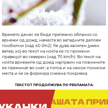
Времето денес ќе биде претежно облачно со
врнежи од дожд, наместа во западните делови
пообилни (над 40 l/m2). Ќе дува засилен јужен
ветер, кој во текот на ноќта ќе го промени
правецот во северен (над 70 km/h). Во текот на
ноќта врнежите од дожд најпрвин на планините
ќе преминат во снег, а потоа и на некои пониски
места и ќе се формира снежна покривка.
ТЕКСТОТ ПРОДОЛЖУВА ПО РЕКЛАМАТА: