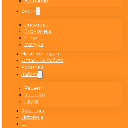
Василево
Вести
Политика
Економија
Спорт
Култура
Ново Во Градот
Огласи За Работа
Хроника
Забава
Рецепти
Магазин
Наука
Хуманост
Историја