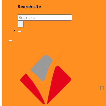
Search site
Search
×