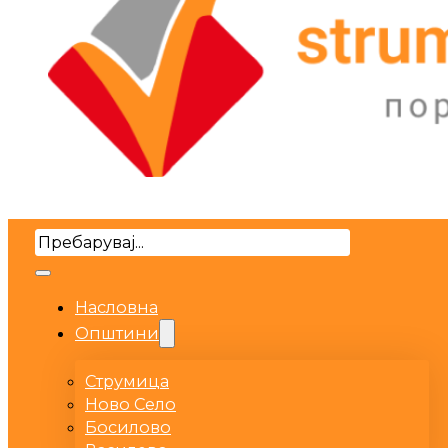
Search
Насловна
Општини
Струмица
Ново Село
Босилово