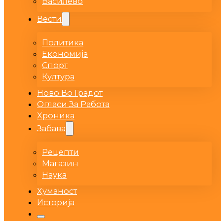
Василево
Вести
Политика
Економија
Спорт
Култура
Ново Во Градот
Огласи За Работа
Хроника
Забава
Рецепти
Магазин
Наука
Хуманост
Историја