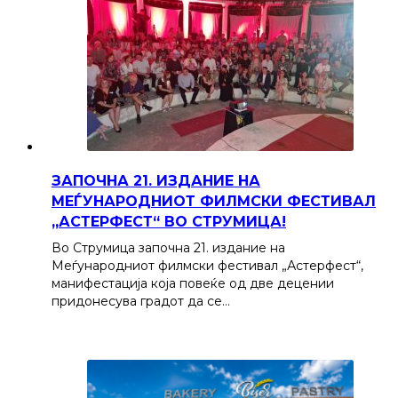
ЗАПОЧНА 21. ИЗДАНИЕ НА
МЕЃУНАРОДНИОТ ФИЛМСКИ ФЕСТИВАЛ
„АСТЕРФЕСТ“ ВО СТРУМИЦА!
Во Струмица започна 21. издание на
Меѓународниот филмски фестивал „Астерфест“,
манифестација која повеќе од две децении
придонесува градот да се…