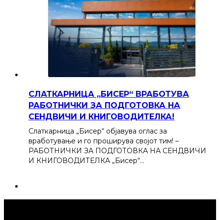
СЛАТКАРНИЦА „БИСЕР“ ВРАБОТУВА
РАБОТНИЧКИ ЗА ПОДГОТОВКА НА
СЕНДВИЧИ И КНИГОВОДИТЕЛКА!
Слаткарница „Бисер“ објавува оглас за
вработување и го проширува својот тим! –
РАБОТНИЧКИ ЗА ПОДГОТОВКА НА СЕНДВИЧИ
И КНИГОВОДИТЕЛКА „Бисер“…
Струмица Денес © 2024