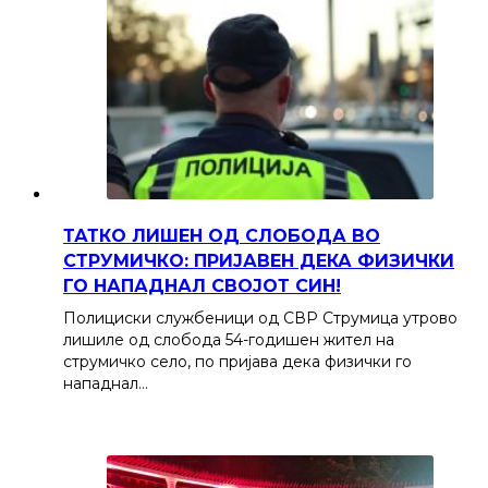
ТАТКО ЛИШЕН ОД СЛОБОДА ВО
СТРУМИЧКО: ПРИЈАВЕН ДЕКА ФИЗИЧКИ
ГО НАПАДНАЛ СВОЈОТ СИН!
Полициски службеници од СВР Струмица утрово
лишиле од слобода 54-годишен жител на
струмичко село, по пријава дека физички го
нападнал…