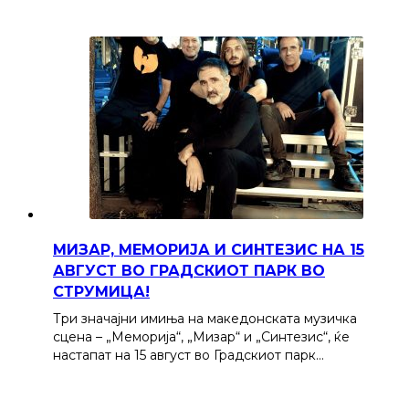
МИЗАР, МЕМОРИЈА И СИНТЕЗИС НА 15
АВГУСТ ВО ГРАДСКИОТ ПАРК ВО
СТРУМИЦА!
Три значајни имиња на македонската музичка
сцена – „Меморија“, „Мизар“ и „Синтезис“, ќе
настапат на 15 август во Градскиот парк…