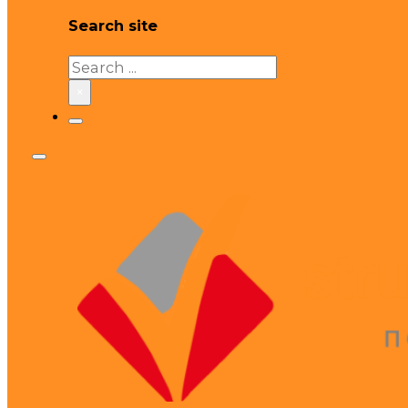
Search site
Search
×