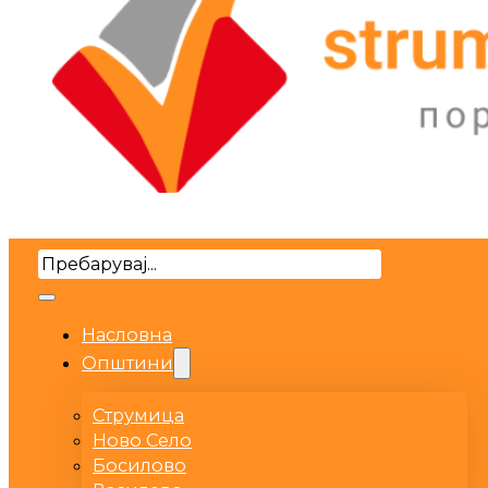
Search
Насловна
Општини
Струмица
Ново Село
Босилово