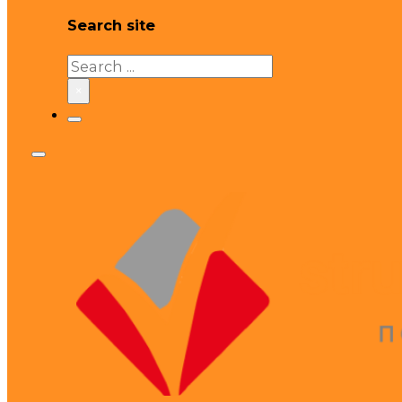
Search site
Search
×