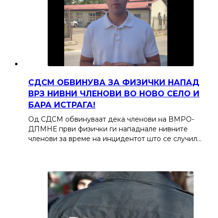
СДСМ ОБВИНУВА ЗА ФИЗИЧКИ НАПАД
ВРЗ НИВНИ ЧЛЕНОВИ ВО НОВО СЕЛО И
БАРА ИСТРАГА!
Од СДСМ обвинуваат дека членови на ВМРО-
ДПМНЕ први физички ги нападнале нивните
членови за време на инцидентот што се случил…