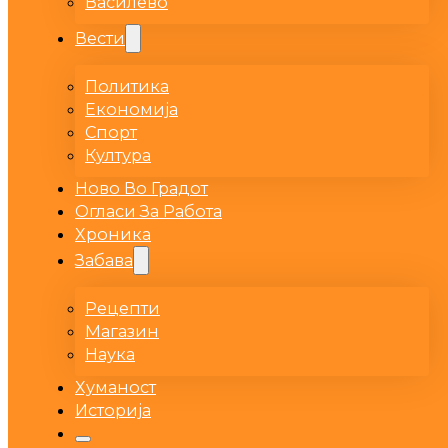
Василево
Вести
Политика
Економија
Спорт
Култура
Ново Во Градот
Огласи За Работа
Хроника
Забава
Рецепти
Магазин
Наука
Хуманост
Историја