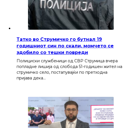
Татко во Струмичко го бутнал 19
годишниот син по скали, момчето се
здобило со тешки повреди
Полициски службеници од СВР Струмица вчера
попладне лишија од слобода 51-годишен жител на
струмичко село, постапувајќи по претходна
пријава дека…