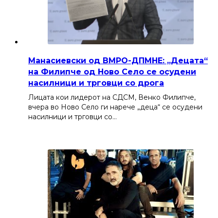
Манасиевски од ВМРО-ДПМНЕ: „Децата“
на Филипче од Ново Село се осудени
насилници и трговци со дрога
Лицата кои лидерот на СДСМ, Венко Филипче,
вчера во Ново Село ги нарече „деца“ се осудени
насилници и трговци со…