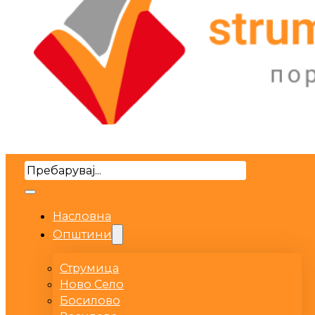
Search
Насловна
Општини
Струмица
Ново Село
Босилово