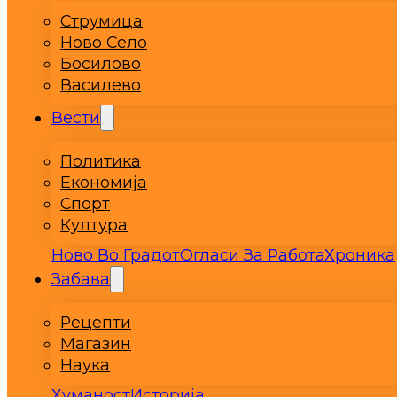
Струмица
Ново Село
Босилово
Василево
Вести
Политика
Економија
Спорт
Култура
Ново Во Градот
Огласи За Работа
Хроника
Забава
Рецепти
Магазин
Наука
Хуманост
Историја