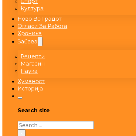
Спорт
Култура
Ново Во Градот
Огласи За Работа
Хроника
Забава
Рецепти
Магазин
Наука
Хуманост
Историја
Search site
Search
×