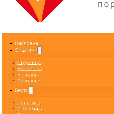
Насловна
Општини
Струмица
Ново Село
Босилово
Василево
Вести
Политика
Економија