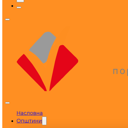
Насловна
Општини