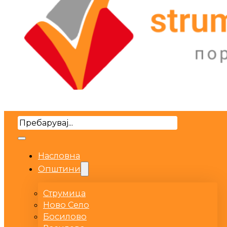
Search
Насловна
Општини
Струмица
Ново Село
Босилово