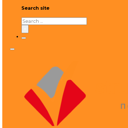
Search site
Search
×