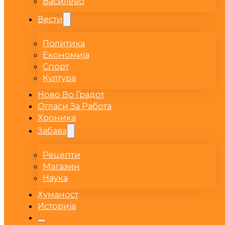
Василево
Вести
Политика
Економија
Спорт
Култура
Ново Во Градот
Огласи За Работа
Хроника
Забава
Рецепти
Магазин
Наука
Хуманост
Историја