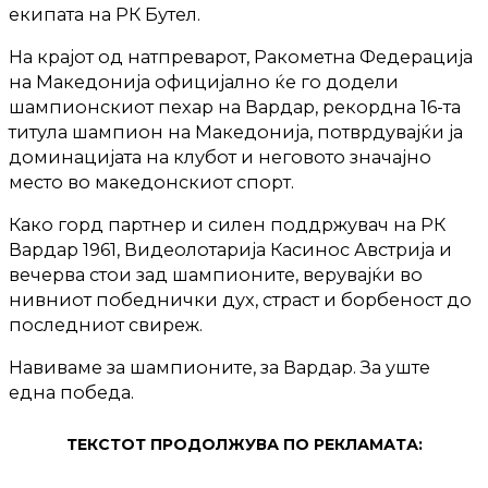
екипата на РК Бутел.
На крајот од натпреварот, Ракометна Федерација
на Македонија официјално ќе го додели
шампионскиот пехар на Вардар, рекордна 16-та
титула шампион на Македонија, потврдувајќи ја
доминацијата на клубот и неговото значајно
место во македонскиот спорт.
Како горд партнер и силен поддржувач на РК
Вардар 1961, Видеолотарија Касинос Австрија и
вечерва стои зад шампионите, верувајќи во
нивниот победнички дух, страст и борбеност до
последниот свиреж.
Навиваме за шампионите, за Вардар. За уште
една победа.
ТЕКСТОТ ПРОДОЛЖУВА ПО РЕКЛАМАТА: