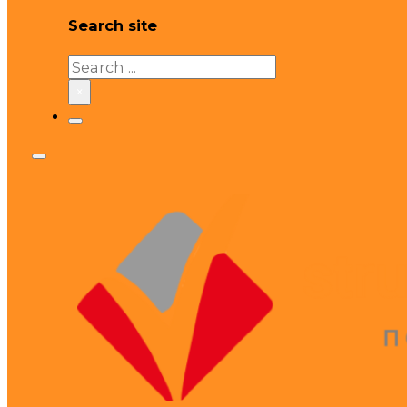
Search site
Search
×