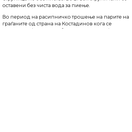
оставени без чиста вода за пиење.
Во период на расипничко трошење на парите на
граѓаните од страна на Костадинов кога се
купуваат најскапи автобуси во Европа, најскапи
клупи и контејнери во државата – Струмица е без
чиста вода за пиење.
Дали неколку денови во Струмица се знаело
дека водата не е за пиење?
Трагикомични се обвинувањата на Костадинов,
кој за цела ситуација го обвинува директорот на
Водостопанство, а со АД Водостопанство во
Струмица раководи кадар поставен во времето
на СДСМ кој денес на прес конференција го
обвини Комуналец дека не ги плаќа фактурите
према Водостопанство.
СДСМ беа на влас 7 години во Македонија и 20