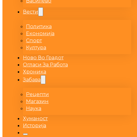
Василево
Вести
Политика
Економија
Спорт
Култура
Ново Во Градот
Огласи За Работа
Хроника
Забава
Рецепти
Магазин
Наука
Хуманост
Историја