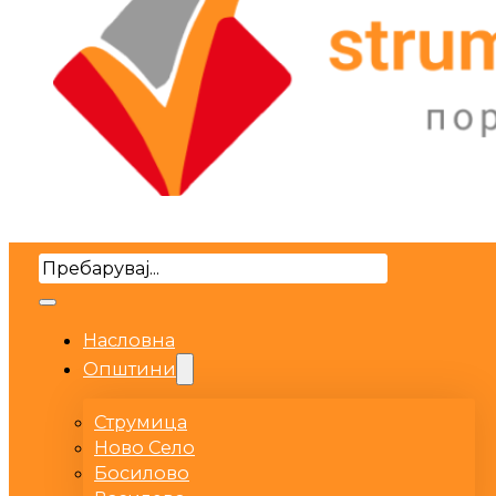
Search
Насловна
Општини
Струмица
Ново Село
Босилово