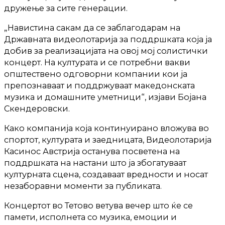
дружење за сите генерации.
„Навистина сакам да се заблагодарам на
Државната видеолотарија за поддршката која ја
добив за реализацијата на овој мој солистички
концерт. На културата и се потребни вакви
општествено одговорни компании кои ја
препознаваат и поддржуваат македонската
музика и домашните уметници“, изјави Бојана
Скендеровски.
Како компанија која континуирано вложува во
спортот, културата и заедницата, Видеолотарија
Касинос Австрија останува посветена на
поддршката на настани што ја збогатуваат
културната сцена, создаваат вредности и носат
незаборавни моменти за публиката.
Концертот во Тетово ветува вечер што ќе се
памети, исполнета со музика, емоции и