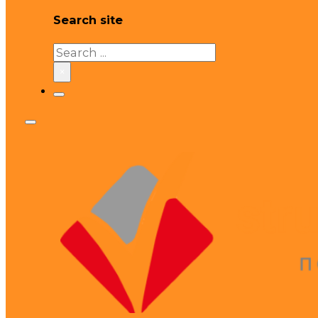
Search site
Search
×