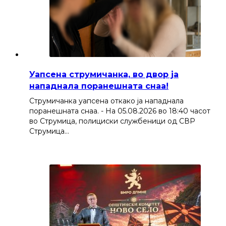
Уапсена струмичанка, во двор ја
нападнала поранешната снаа!
Струмичанка уапсена откако ја нападнала
поранешната снаа. - На 05.08.2026 во 18:40 часот
во Струмица, полициски службеници од СВР
Струмица…