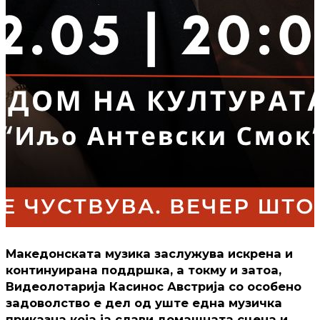
Македонската музика заслужува искрена и
континуирана поддршка, а токму и затоа,
Видеолотарија Касинос Австрија со особено
задоволство е дел од уште една музичка
приказна која ја слави домашната сцена и