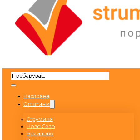
Search
Насловна
Општини
Струмица
Ново Село
Босилово