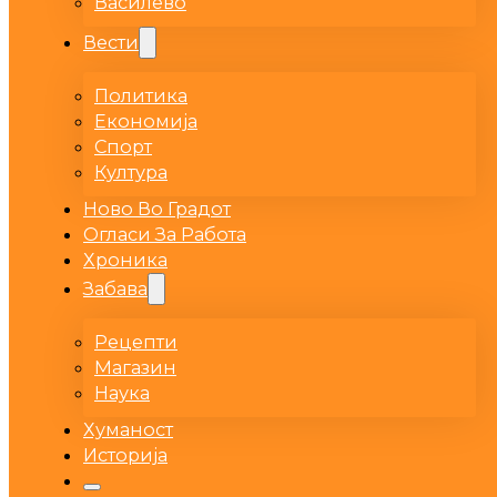
Василево
Вести
Политика
Економија
Спорт
Култура
Ново Во Градот
Огласи За Работа
Хроника
Забава
Рецепти
Магазин
Наука
Хуманост
Историја