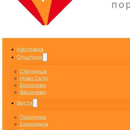
Насловна
Општини
Струмица
Ново Село
Босилово
Василево
Вести
Политика
Економија