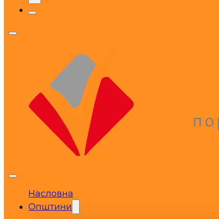
Насловна
Општини