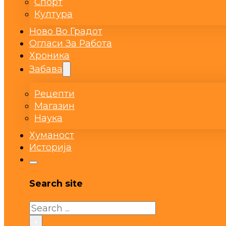
Спорт
Култура
Ново Во Градот
Огласи За Работа
Хроника
Забава
Рецепти
Магазин
Наука
Хуманост
Историја
Search site
Search
×