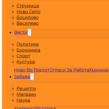
Струмица
Ново Село
Босилово
Василево
Вести
Политика
Економија
Спорт
Култура
Ново Во Градот
Огласи За Работа
Хроника
Забава
Рецепти
Магазин
Наука
Хуманост
Историја