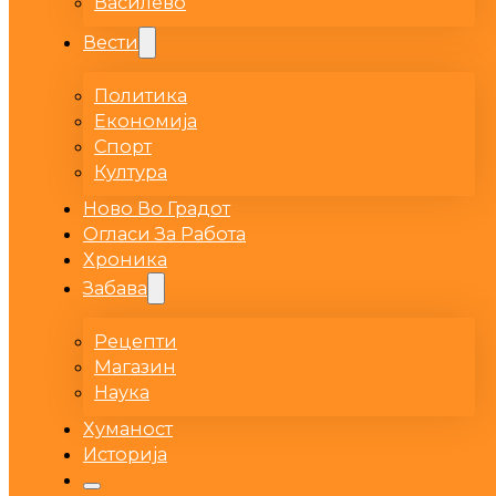
Василево
Вести
Политика
Економија
Спорт
Култура
Ново Во Градот
Огласи За Работа
Хроника
Забава
Рецепти
Магазин
Наука
Хуманост
Историја