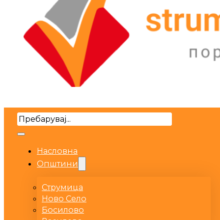
Search
Насловна
Општини
Струмица
Ново Село
Босилово