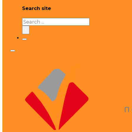
Search site
Search
×