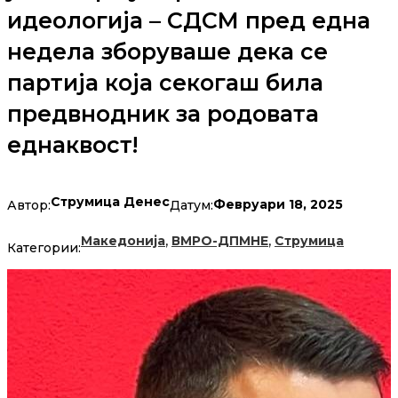
идеологија – СДСМ пред една
недела зборуваше дека се
партија која секогаш била
предвнодник за родовата
еднаквост!
Струмица Денес
Февруари 18, 2025
Автор:
Датум:
,
,
Македонија
ВМРО-ДПМНЕ
Струмица
Категории: