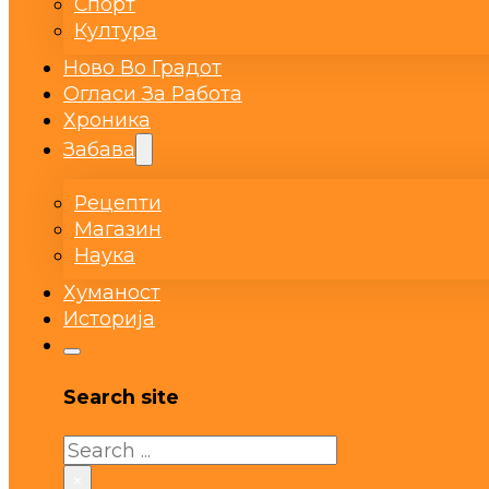
Спорт
Култура
Ново Во Градот
Огласи За Работа
Хроника
Забава
Рецепти
Магазин
Наука
Хуманост
Историја
Search site
Search
×