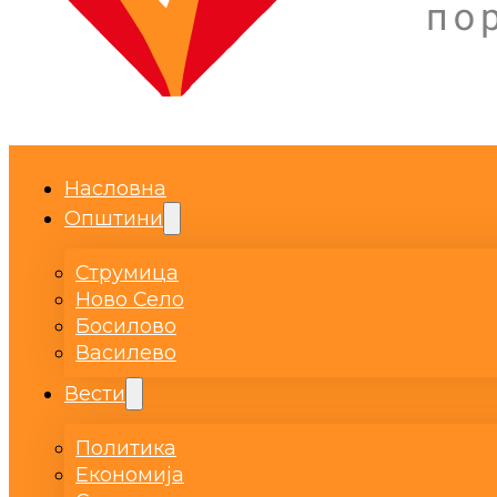
Насловна
Општини
Струмица
Ново Село
Босилово
Василево
Вести
Политика
Економија