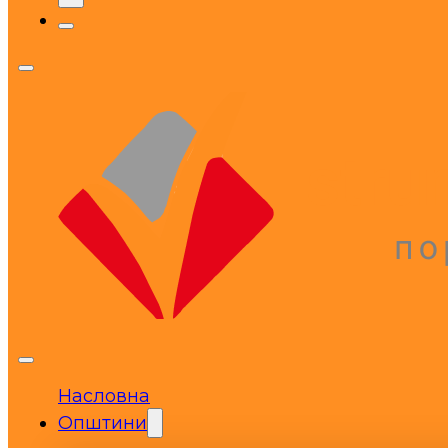
Насловна
Општини