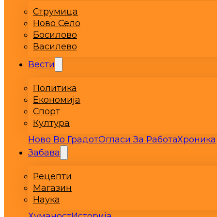
Струмица
Ново Село
Босилово
Василево
Вести
Политика
Економија
Спорт
Култура
Ново Во Градот
Огласи За Работа
Хроника
Забава
Рецепти
Магазин
Наука
Хуманост
Историја