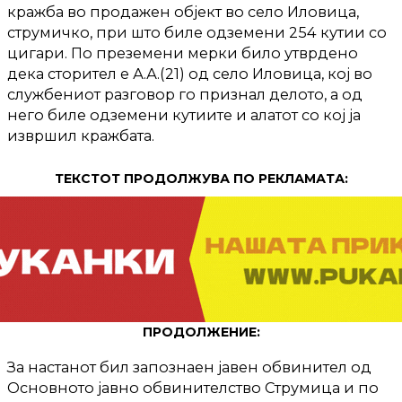
кражба во продажен објект во село Иловица,
струмичко, при што биле одземени 254 кутии со
цигари. По преземени мерки било утврдено
дека сторител е А.А.(21) од село Иловица, кој во
службениот разговор го признал делото, а од
него биле одземени кутиите и алатот со кој ја
извршил кражбата.
ТЕКСТОТ ПРОДОЛЖУВА ПО РЕКЛАМАТА:
ПРОДОЛЖЕНИЕ:
За настанот бил запознаен јавен обвинител од
Основното јавно обвинителство Струмица и по