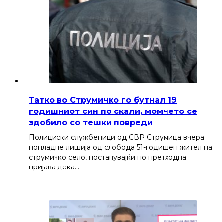
Татко во Струмичко го бутнал 19
годишниот син по скали, момчето се
здобило со тешки повреди
Полициски службеници од СВР Струмица вчера
попладне лишија од слобода 51-годишен жител на
струмичко село, постапувајќи по претходна
пријава дека…