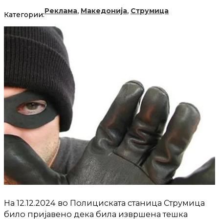
,
,
Реклама
Македонија
Струмица
Категории:
На 12.12.2024 во Полициската станица Струмица
било пријавено дека била извршена тешка