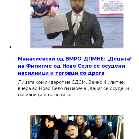
Манасиевски од ВМРО-ДПМНЕ: „Децата“
на Филипче од Ново Село се осудени
насилници и трговци со дрога
Лицата кои лидерот на СДСМ, Венко Филипче,
вчера во Ново Село ги нарече „деца“ се осудени
насилници и трговци со…