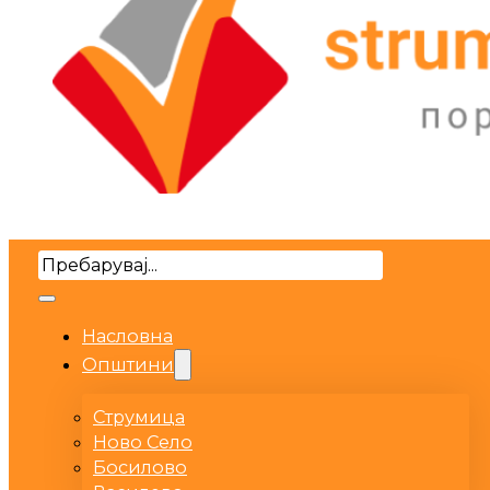
Search
Насловна
Општини
Струмица
Ново Село
Босилово