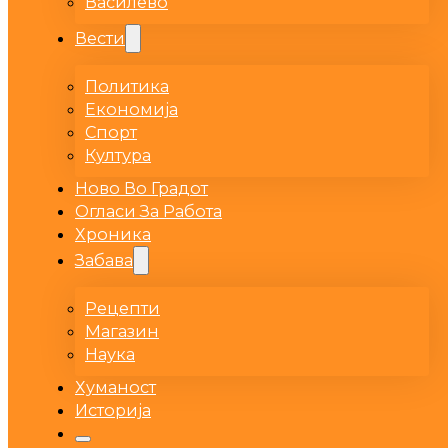
Василево
Вести
Политика
Економија
Спорт
Култура
Ново Во Градот
Огласи За Работа
Хроника
Забава
Рецепти
Магазин
Наука
Хуманост
Историја