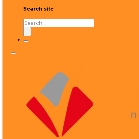
Search site
Search
×