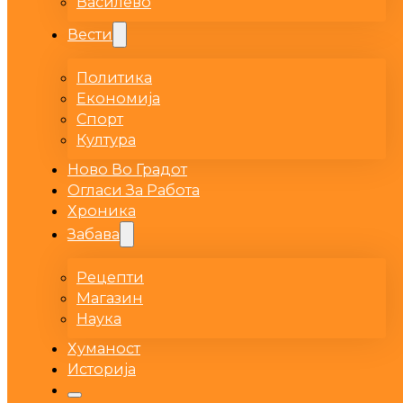
Василево
Вести
Политика
Економија
Спорт
Култура
Ново Во Градот
Огласи За Работа
Хроника
Забава
Рецепти
Магазин
Наука
Хуманост
Историја