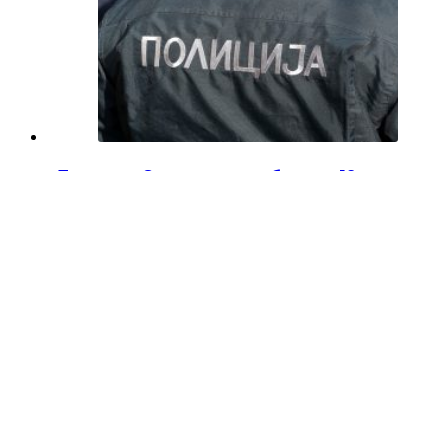
Татко во Струмичко го бутнал 19
годишниот син по скали, момчето се
здобило со тешки повреди
Полициски службеници од СВР Струмица вчера
попладне лишија од слобода 51-годишен жител на
струмичко село, постапувајќи по претходна
пријава дека…