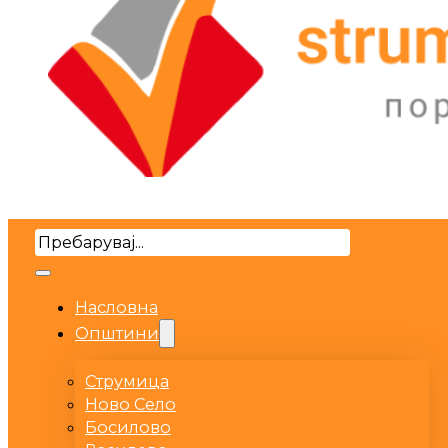
Search
Насловна
Општини
Струмица
Ново Село
Босилово