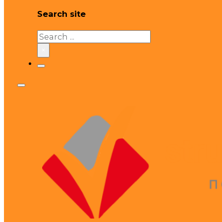
Search site
Search
×