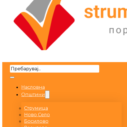
Search
Насловна
Општини
Струмица
Ново Село
Босилово