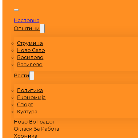
Насловна
Општини
Струмица
Ново Село
Босилово
Василево
Вести
Политика
Економија
Спорт
Култура
Ново Во Градот
Огласи За Работа
Хроника