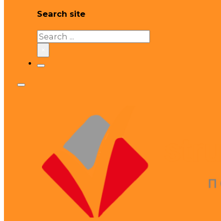
Search site
Search
×