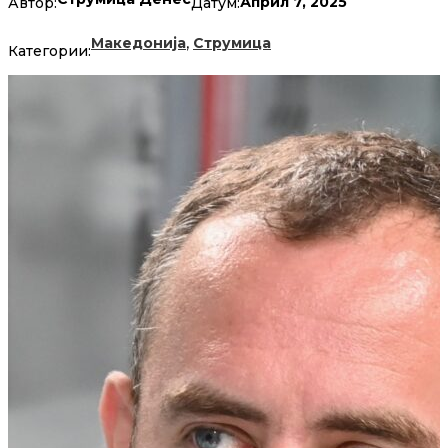
Април 7, 2025
Автор:
Датум:
,
Македонија
Струмица
Категории: