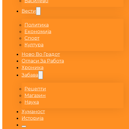
Василево
Вести
Политика
Економија
Спорт
Култура
Ново Во Градот
Огласи За Работа
Хроника
Забава
Рецепти
Магазин
Наука
Хуманост
Историја