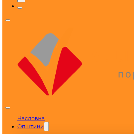
Насловна
Општини