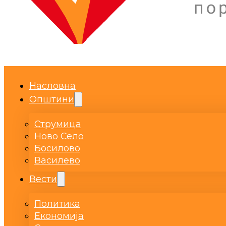
Насловна
Општини
Струмица
Ново Село
Босилово
Василево
Вести
Политика
Економија