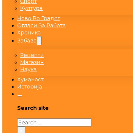
Спорт
Култура
Ново Во Градот
Огласи За Работа
Хроника
Забава
Рецепти
Магазин
Наука
Хуманост
Историја
Search site
Search
×