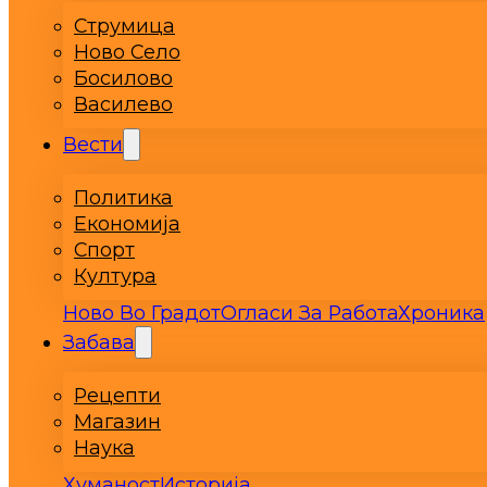
Струмица
Ново Село
Босилово
Василево
Вести
Политика
Економија
Спорт
Култура
Ново Во Градот
Огласи За Работа
Хроника
Забава
Рецепти
Магазин
Наука
Хуманост
Историја