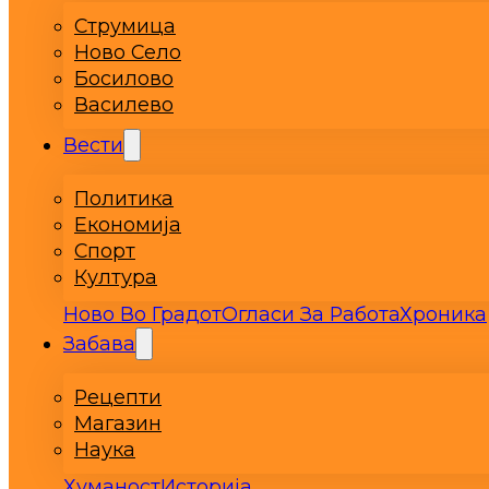
Струмица
Ново Село
Босилово
Василево
Вести
Политика
Економија
Спорт
Култура
Ново Во Градот
Огласи За Работа
Хроника
Забава
Рецепти
Магазин
Наука
Хуманост
Историја