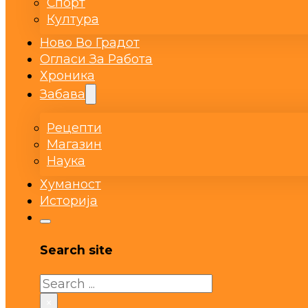
Спорт
Култура
Ново Во Градот
Огласи За Работа
Хроника
Забава
Рецепти
Магазин
Наука
Хуманост
Историја
Search site
Search
×