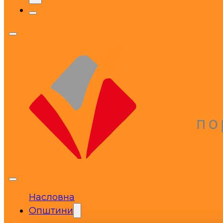
Насловна
Општини