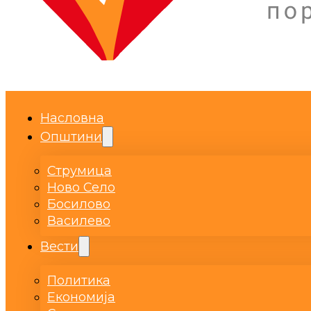
Насловна
Општини
Струмица
Ново Село
Босилово
Василево
Вести
Политика
Економија