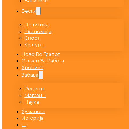
Василево
Вести
Политика
Економија
Спорт
Култура
Ново Во Градот
Огласи За Работа
Хроника
Забава
Рецепти
Магазин
Наука
Хуманост
Историја