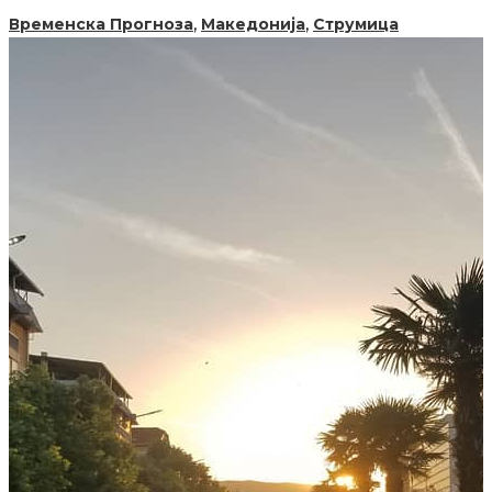
,
,
Временска Прогноза
Македонија
Струмица