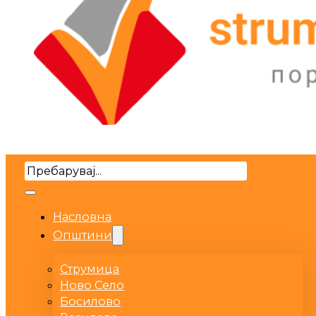
Search
Насловна
Општини
Струмица
Ново Село
Босилово