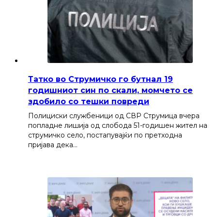
Татко во Струмичко го бутнал 19
годишниот син по скали, момчето се
здобило со тешки повреди
Полициски службеници од СВР Струмица вчера
попладне лишија од слобода 51-годишен жител на
струмичко село, постапувајќи по претходна
пријава дека…