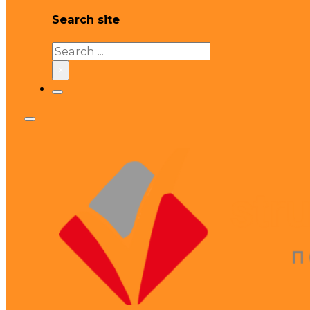
Search site
Search
×