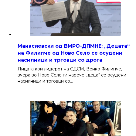
Манасиевски од ВМРО-ДПМНЕ: „Децата“
на Филипче од Ново Село се осудени
насилници и трговци со дрога
Лицата кои лидерот на СДСМ, Венко Филипче,
вчера во Ново Село ги нарече „деца“ се осудени
насилници и трговци со…