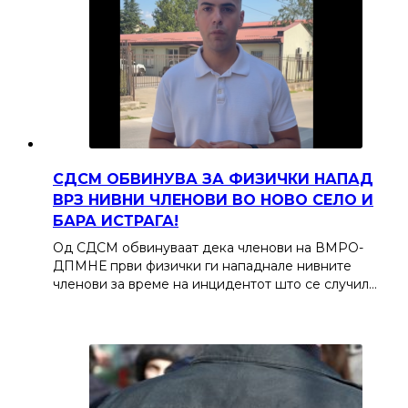
СДСМ ОБВИНУВА ЗА ФИЗИЧКИ НАПАД
ВРЗ НИВНИ ЧЛЕНОВИ ВО НОВО СЕЛО И
БАРА ИСТРАГА!
Од СДСМ обвинуваат дека членови на ВМРО-
ДПМНЕ први физички ги нападнале нивните
членови за време на инцидентот што се случил…