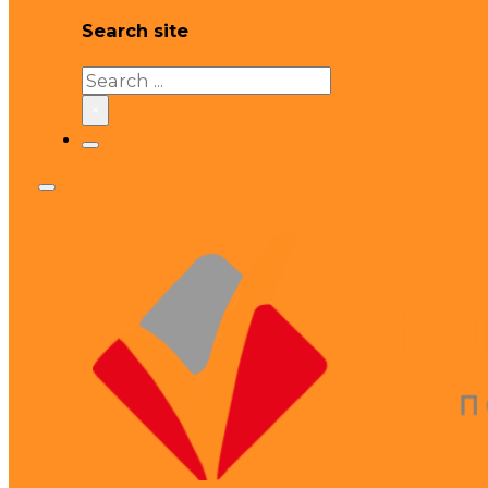
Search site
Search
×