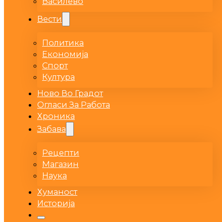
Василево
Вести
Политика
Економија
Спорт
Култура
Ново Во Градот
Огласи За Работа
Хроника
Забава
Рецепти
Магазин
Наука
Хуманост
Историја