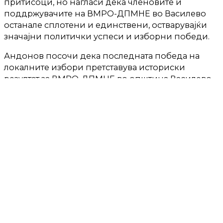
притисоци, но нагласи дека членовите и
поддржувачите на ВМРО-ДПМНЕ во Василево
останале сплотени и единствени, остварувајќи
значајни политички успеси и изборни победи.
Андонов посочи дека последната победа на
локалните избори претставува историски
резултат за ВМРО-ДПМНЕ во општина Василево
и една од најголемите изборни победи на
партијата во Македонија според освоениот број
на гласови од излезените гласачи. Според него,
ваквиот успех е резултат на заедничката работа,
пожртвуваноста и довербата на членовите,
активистите и поддржувачите.
Тој нагласи дека Василево денес е
препознатливо како силен бастион на ВМРО-
ДПМНЕ, но пред сè како општина во која
граѓаните знаат да ја препознаат чесната работа,
исполнетите ветувања и посветеноста кон