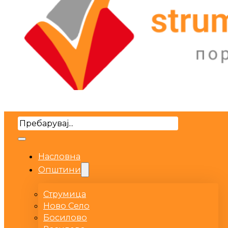
Search
Насловна
Општини
Струмица
Ново Село
Босилово