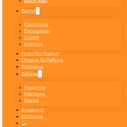
Василево
Вести
Политика
Економија
Спорт
Култура
Ново Во Градот
Огласи За Работа
Хроника
Забава
Рецепти
Магазин
Наука
Хуманост
Историја