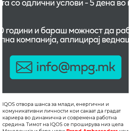
IQOS отвора шанса за млади, енергични и
комуникативни личности кои сакаат да градат
кариера во динамична и современа работна
средина. Тимот на IQOS се проширува низ цела