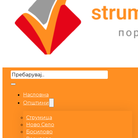
Search
Насловна
Општини
Струмица
Ново Село
Босилово