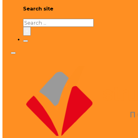
Search site
Search
×