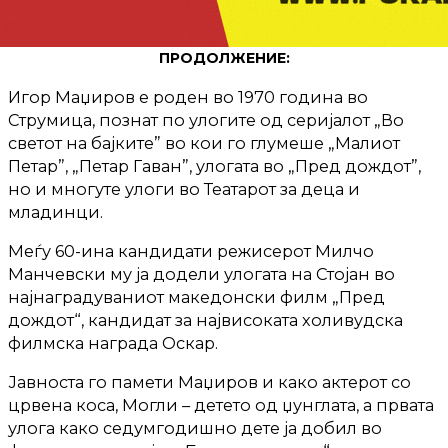
ПРОДОЛЖЕНИЕ:
Игор Маџиров е роден во 1970 година во
Струмица, познат по улогите од серијалот „Во
светот на бајките” во кои го глумеше „Малиот
Петар”, „Петар Гаван”, улогата во „Пред дождот”,
но и многуте улоги во Театарот за деца и
младинци.
Меѓу 60-ина кандидати режисерот Милчо
Манчевски му ја додели улогата на Стојан во
најнаградуваниот македонски филм „Пред
дождот“, кандидат за највисоката холивудска
филмска награда Оскар.
Јавноста го памети Маџиров и како актерот со
црвена коса, Могли – детето од џунглата, а првата
улога како седумгодишно дете ја добил во