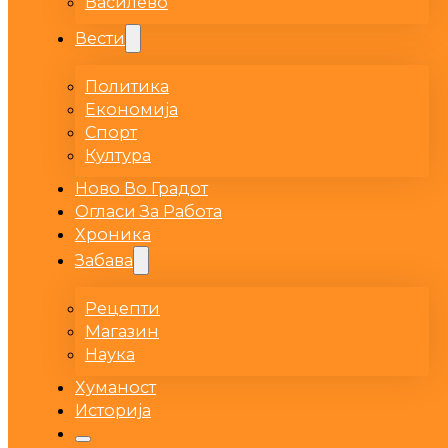
Василево
Вести
Политика
Економија
Спорт
Култура
Ново Во Градот
Огласи За Работа
Хроника
Забава
Рецепти
Магазин
Наука
Хуманост
Историја