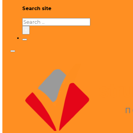
Search site
Search
×