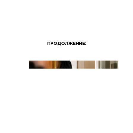
ПРОДОЛЖЕНИЕ:
Уапсена струмичанка, во двор ја