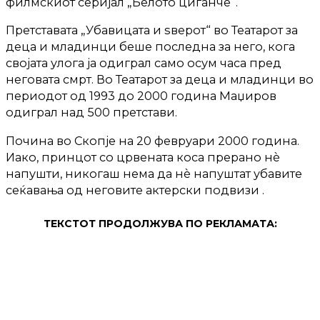
филмскиот серијал „Белото циганче“.
Претставата „Убавицата и ѕверот“ во Театарот за
деца и младинци беше последна за него, кога
својата улога ја одиграл само осум часа пред
неговата смрт. Во Театарот за деца и младинци во
периодот од 1993 до 2000 година Маџиров
одиграл над 500 претстави.
Почина во Скопје на 20 февруари 2000 година.
Иако, принцот со црвената коса прерано нè
напушти, никогаш нема да нè напуштат убавите
сеќавања од неговите актерски подвизи .
ТЕКСТОТ ПРОДОЛЖУВА ПО РЕКЛАМАТА: