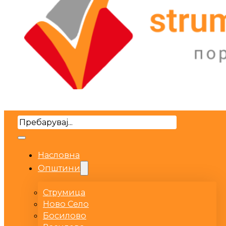
Search
Насловна
Општини
Струмица
Ново Село
Босилово