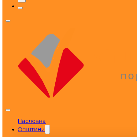
Насловна
Општини