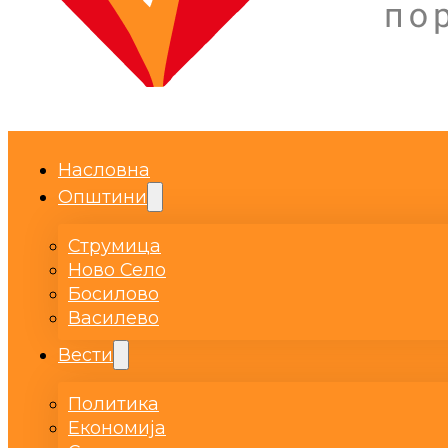
Насловна
Општини
Струмица
Ново Село
Босилово
Василево
Вести
Политика
Економија