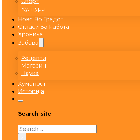
Спорт
Култура
Ново Во Градот
Огласи За Работа
Хроника
Забава
Рецепти
Магазин
Наука
Хуманост
Историја
Search site
Search
×