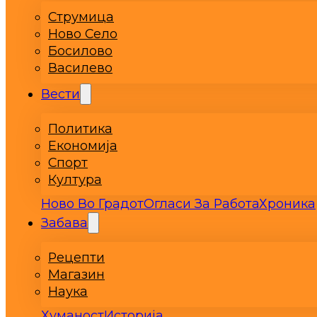
Струмица
Ново Село
Босилово
Василево
Вести
Политика
Економија
Спорт
Култура
Ново Во Градот
Огласи За Работа
Хроника
Забава
Рецепти
Магазин
Наука
Хуманост
Историја