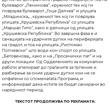
булеварот „Ленинова“, кружниот тек кој ги
поврзува булеварот „Гоце Делчев“ и
улуцата
„Младинска„ , кружниот тек кој ги поврзува
улицата „Крушевска Република“ со улицата
„Маршал Тито“, како и делници од улицата
„Крушевска Република“. Во завршна фаза е и
санацијата на ударните дупки на периферијата
на градот, и тоа на улицата „Ристоман
Попчевски“ што води кон спојот со улицата
„Бетовенова„, како и на „Просенички пат“ и на
други локации. Од Одделението за комунални
работи апелираат до граѓаните за трпение и
разбирање за оние ударни дупки кои не се
опфатени со споменатата Програма, и
информираат дека истите ќе бидат санирани во
наредниот период.
ТЕКСТОТ ПРОДОЛЖУВА ПО РЕКЛАМАТА: