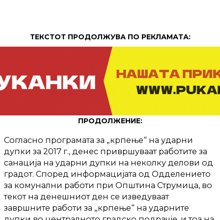
ТЕКСТОТ ПРОДОЛЖУВА ПО РЕКЛАМАТА:
ПРОДОЛЖЕНИЕ:
Согласно програмата за „крпење“ на ударни
дупки за 2017 г., денес привршуваат работите за
санација на ударни дупки на неколку делови од
градот. Според информацијата од Одделението
за комунални работи при Општина Струмица, во
текот на денешниот ден се изведуваат
завршните работи за „крпење“ на ударните
дупки во централното градско подрачје, и тоа на