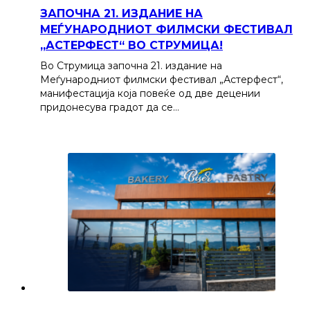
ЗАПОЧНА 21. ИЗДАНИЕ НА
МЕЃУНАРОДНИОТ ФИЛМСКИ ФЕСТИВАЛ
„АСТЕРФЕСТ“ ВО СТРУМИЦА!
Во Струмица започна 21. издание на
Меѓународниот филмски фестивал „Астерфест“,
манифестација која повеќе од две децении
придонесува градот да се…