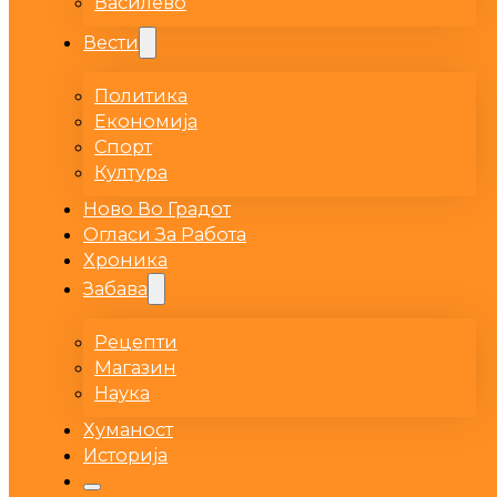
Василево
Вести
Политика
Економија
Спорт
Култура
Ново Во Градот
Огласи За Работа
Хроника
Забава
Рецепти
Магазин
Наука
Хуманост
Историја