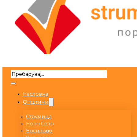
Search
Насловна
Општини
Струмица
Ново Село
Босилово