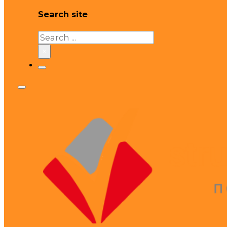
Search site
Search
×