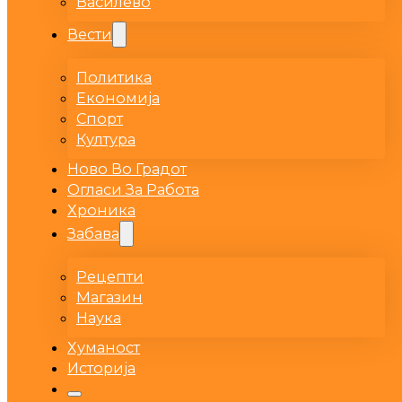
Василево
Вести
Политика
Економија
Спорт
Култура
Ново Во Градот
Огласи За Работа
Хроника
Забава
Рецепти
Магазин
Наука
Хуманост
Историја