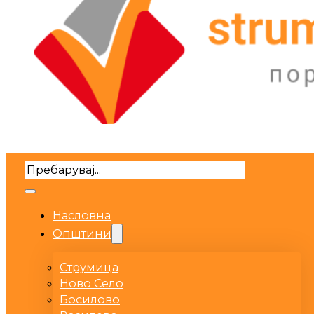
Search
Насловна
Општини
Струмица
Ново Село
Босилово