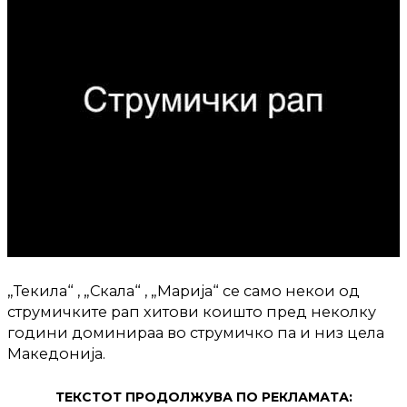
„Текила“ , „Скала“ , „Марија“ се само некои од
струмичките рап хитови коишто пред неколку
години доминираа во струмичко па и низ цела
Македонија.
ТЕКСТОТ ПРОДОЛЖУВА ПО РЕКЛАМАТА: