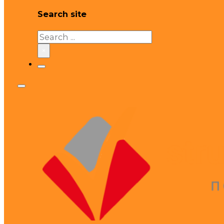
Search site
Search
×