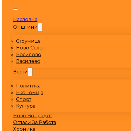
Насловна
Општини
Струмица
Ново Село
Босилово
Василево
Вести
Политика
Економија
Спорт
Култура
Ново Во Градот
Огласи За Работа
Хроника