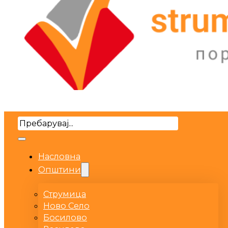
Search
Насловна
Општини
Струмица
Ново Село
Босилово