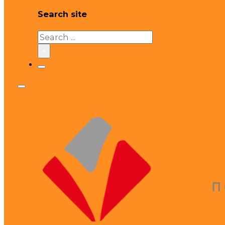
Search site
Search
×