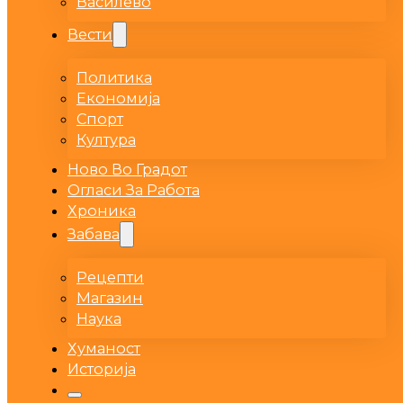
Василево
Вести
Политика
Економија
Спорт
Култура
Ново Во Градот
Огласи За Работа
Хроника
Забава
Рецепти
Магазин
Наука
Хуманост
Историја