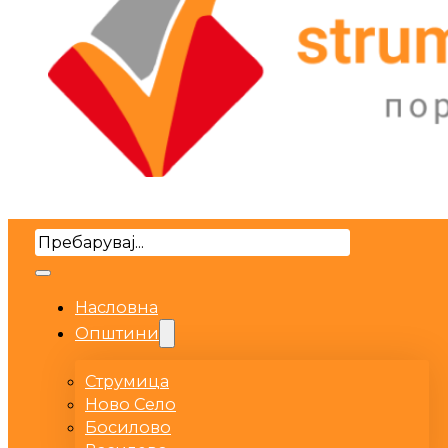
Search
Насловна
Општини
Струмица
Ново Село
Босилово