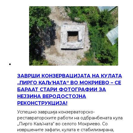
ЗАВРШИ КОНЗЕРВАЦИЈАТА НА КУЛАТА
„ПИРГО КАЉ’НАТА“ ВО МОКРИЕВО – СЕ
БАРААТ СТАРИ ФОТОГРАФИИ ЗА
НЕЈЗИНА ВЕРОДОСТОЈНА
РЕКОНСТРУКЦИЈА!
Успешно завршија конзерваторско-
реставраторските работи на одбранбената кула
„Пирго Каљ'ната“ во селото Мокриево. Со
извршените зафати, кулата е стабилизирана,