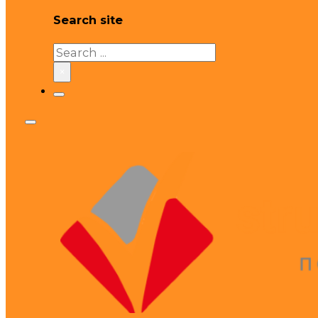
Search site
Search
×