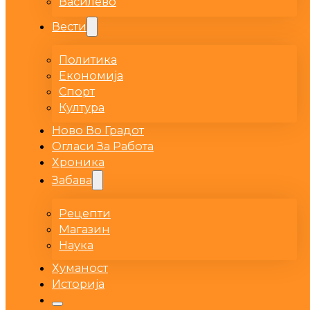
Василево
Вести
Политика
Економија
Спорт
Култура
Ново Во Градот
Огласи За Работа
Хроника
Забава
Рецепти
Магазин
Наука
Хуманост
Историја