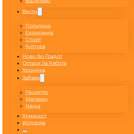
Василево
Вести
Политика
Економија
Спорт
Култура
Ново Во Градот
Огласи За Работа
Хроника
Забава
Рецепти
Магазин
Наука
Хуманост
Историја