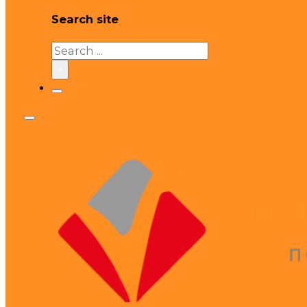
Search site
Search
×