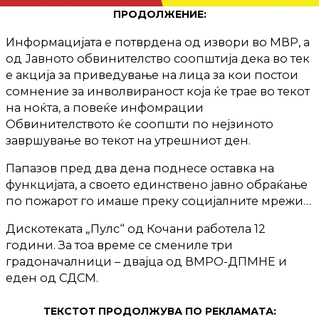
ПРОДОЛЖЕНИЕ:
Информацијата е потврдена од извори во МВР, а
од Јавното обвинителство соопштија дека во тек
е акција за приведување на лица за кои постои
сомнение за инволвираност која ќе трае во текот
на ноќта, а повеќе инфомрации
Обвинителството ќе соопшти по нејзиното
завршување во текот на утрешниот ден.
Папазов пред два дена поднесе оставка на
функцијата, а своето единствено јавно обраќање
по пожарот го имаше преку социјалните мрежи…
Дискотеката „Пулс“ од Кочани работела 12
години. За тоа време се смениле три
градоначалници – двајца од ВМРО-ДПМНЕ и
еден од СДСМ.
ТЕКСТОТ ПРОДОЛЖУВА ПО РЕКЛАМАТА: