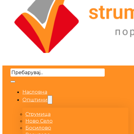
Search
Насловна
Општини
Струмица
Ново Село
Босилово