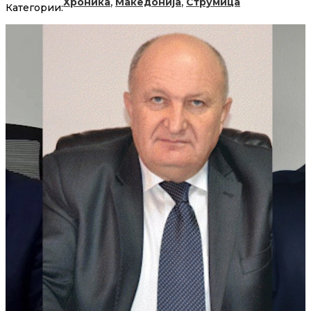
,
,
Хроника
Македонија
Струмица
Категории: