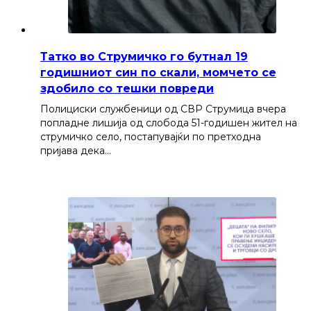
Татко во Струмичко го бутнал 19
годишниот син по скали, момчето се
здобило со тешки повреди
Полициски службеници од СВР Струмица вчера
попладне лишија од слобода 51-годишен жител на
струмичко село, постапувајќи по претходна
пријава дека…