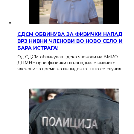
СДСМ ОБВИНУВА ЗА ФИЗИЧКИ НАПАД
ВРЗ НИВНИ ЧЛЕНОВИ ВО НОВО СЕЛО И
БАРА ИСТРАГА!
Од СДСМ обвинуваат дека членови на ВМРО-
ДПМНЕ први физички ги нападнале нивните
членови за време на инцидентот што се случил…