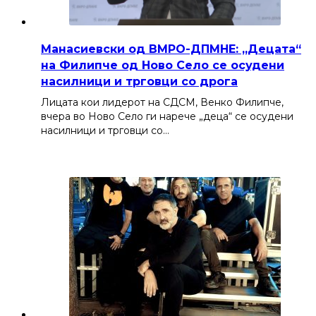
Манасиевски од ВМРО-ДПМНЕ: „Децата“
на Филипче од Ново Село се осудени
насилници и трговци со дрога
Лицата кои лидерот на СДСМ, Венко Филипче,
вчера во Ново Село ги нарече „деца“ се осудени
насилници и трговци со…