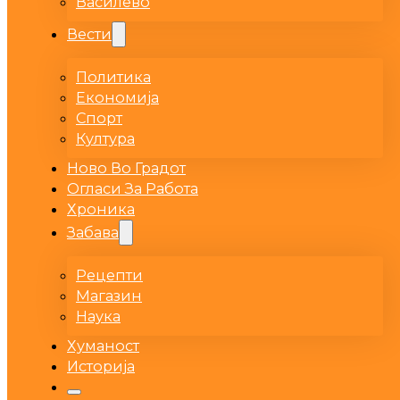
Василево
Вести
Политика
Економија
Спорт
Култура
Ново Во Градот
Огласи За Работа
Хроника
Забава
Рецепти
Магазин
Наука
Хуманост
Историја