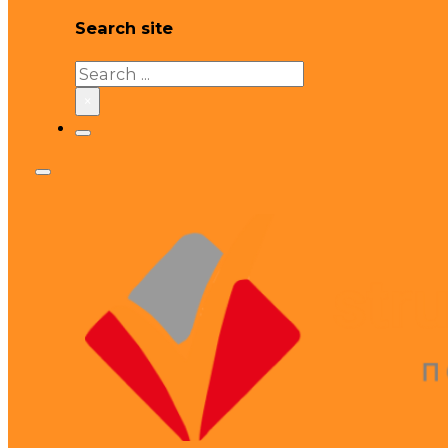
Search site
Search
×