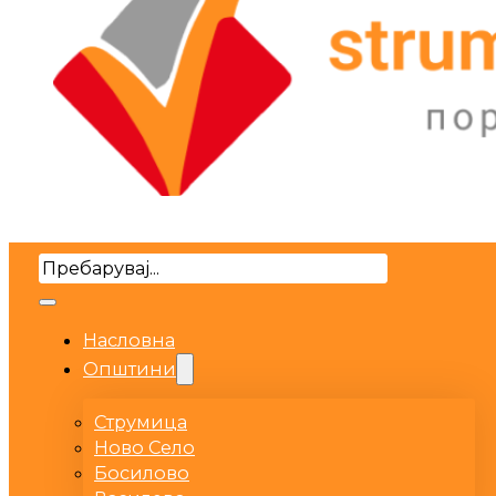
Search
Насловна
Општини
Струмица
Ново Село
Босилово