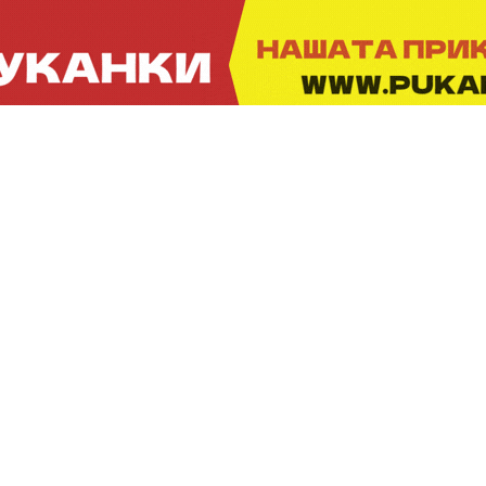
ПРОДОЛЖЕНИЕ:
Во сабота, 30 мај, од 19:00 до 01:00 часот, за
добрата забава ќе се погрижи популарниот
„Ѕвезди Бенд“, кој ќе настапи со својот
препознатлив музички репертоар и ќе создаде
вечер исполнета со позитивна енергија.
Празничната програма продолжува и во недела,
31 мај, од 09:00 часот, кога ќе се одржи
традиционалната штрапаријада, настан кој секоја
година привлекува голем број љубители на
традицијата и народните обичаи.
Настаните ќе се одржат на игралиштето во