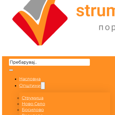
Search
Насловна
Општини
Струмица
Ново Село
Босилово