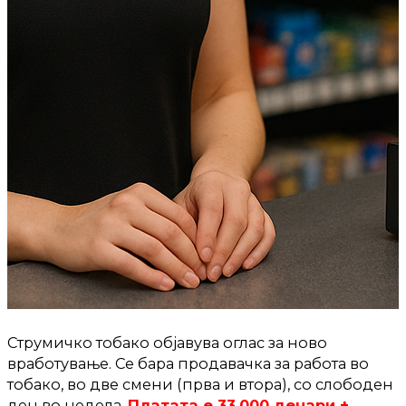
Струмичко тобако објавува оглас за ново
вработување. Се бара продавачка за работа во
тобако, во две смени (прва и втора), со слободен
ден во недела.
Платата е 33.000 денари +