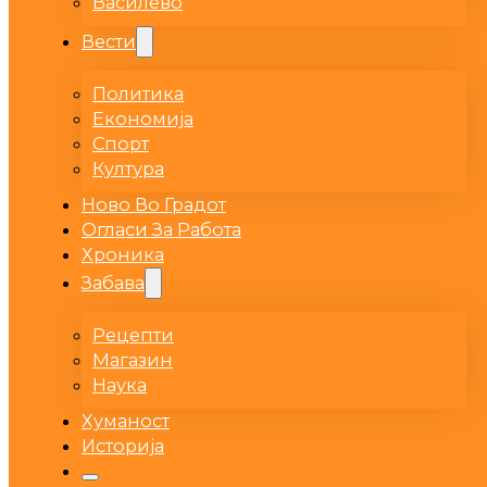
Василево
Вести
Политика
Економија
Спорт
Култура
Ново Во Градот
Огласи За Работа
Хроника
Забава
Рецепти
Магазин
Наука
Хуманост
Историја