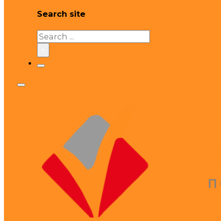
Search site
Search
×