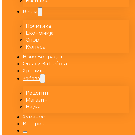
Василево
Вести
Политика
Економија
Спорт
Култура
Ново Во Градот
Огласи За Работа
Хроника
Забава
Рецепти
Магазин
Наука
Хуманост
Историја