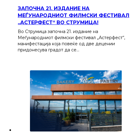
ЗАПОЧНА 21. ИЗДАНИЕ НА
МЕЃУНАРОДНИОТ ФИЛМСКИ ФЕСТИВАЛ
„АСТЕРФЕСТ“ ВО СТРУМИЦА!
Во Струмица започна 21. издание на
Меѓународниот филмски фестивал „Астерфест“,
манифестација која повеќе од две децении
придонесува градот да се…