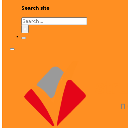
Search site
Search
×