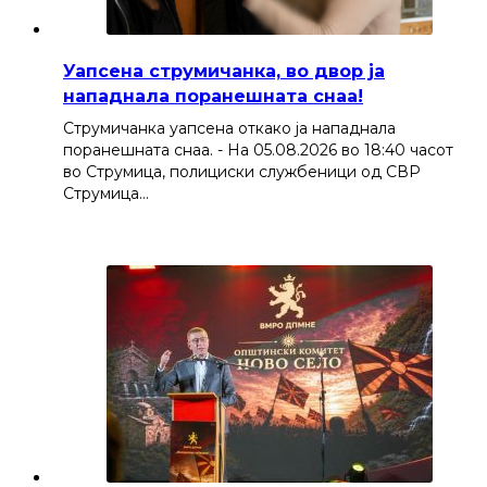
Уапсена струмичанка, во двор ја
нападнала поранешната снаа!
Струмичанка уапсена откако ја нападнала
поранешната снаа. - На 05.08.2026 во 18:40 часот
во Струмица, полициски службеници од СВР
Струмица…