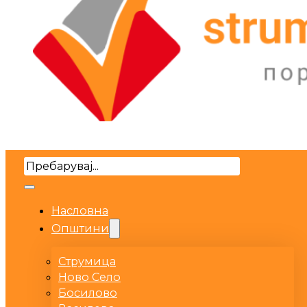
Search
Насловна
Општини
Струмица
Ново Село
Босилово