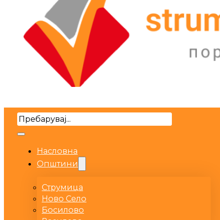
Search
Насловна
Општини
Струмица
Ново Село
Босилово