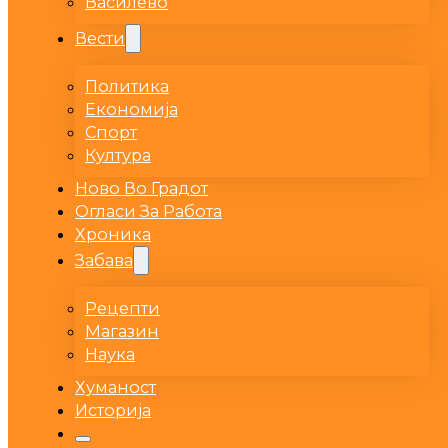
Василево
Вести
Политика
Економија
Спорт
Култура
Ново Во Градот
Огласи За Работа
Хроника
Забава
Рецепти
Магазин
Наука
Хуманост
Историја