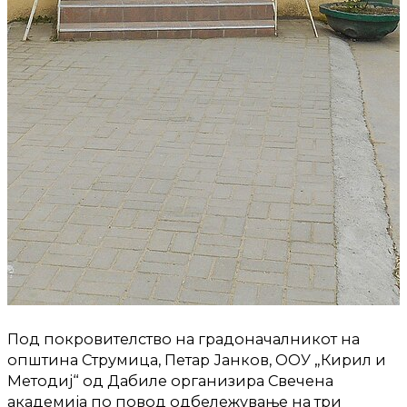
Под покровителство на градоначалникот на
општина Струмица, Петар Јанков, ООУ „Кирил и
Методиј“ од Дабиле организира Свечена
академија по повод одбележување на три