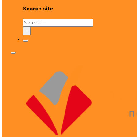
Search site
Search
×