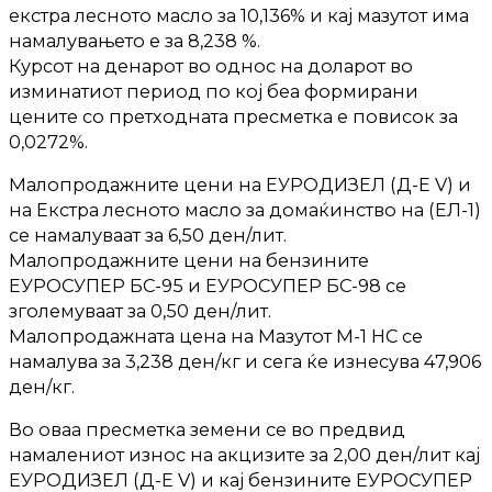
екстра лесното масло за 10,136% и кај мазутот има
намалувањето е за 8,238 %.
Курсот на денарот во однос на доларот во
изминатиот период по кој беа формирани
цените со претходната пресметка е повисок за
0,0272%.
Малопродажните цени на ЕУРОДИЗЕЛ (Д-Е V) и
на Екстра лесното масло за домаќинство на (ЕЛ-1)
се намалуваат за 6,50 ден/лит.
Малопродажните цени на бензините
ЕУРОСУПЕР БС-95 и ЕУРОСУПЕР БС-98 се
зголемуваат за 0,50 ден/лит.
Малопродажната цена на Мазутот М-1 НС се
намалува за 3,238 ден/кг и сега ќе изнесува 47,906
ден/кг.
Во оваа пресметка земени се во предвид
намалениот износ на акцизите за 2,00 ден/лит кај
ЕУРОДИЗЕЛ (Д-Е V) и кај бензините ЕУРОСУПЕР