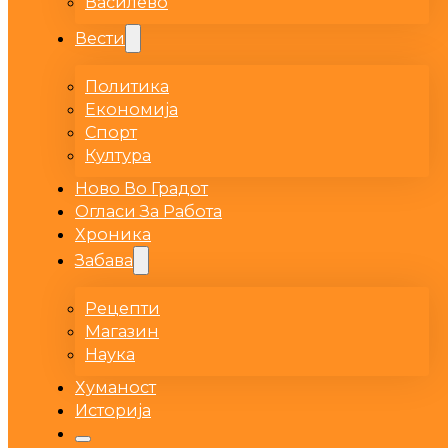
Василево
Вести
Политика
Економија
Спорт
Култура
Ново Во Градот
Огласи За Работа
Хроника
Забава
Рецепти
Магазин
Наука
Хуманост
Историја