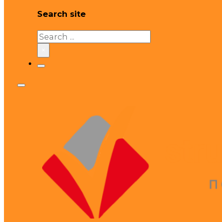
Search site
Search
×