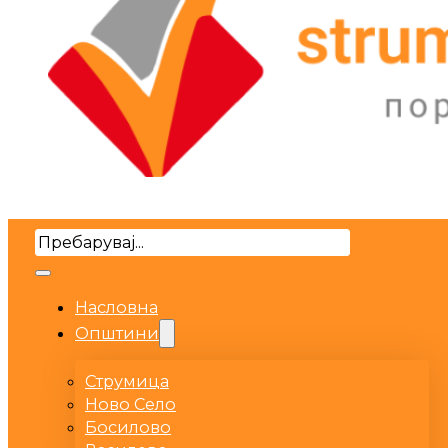
Search
Насловна
Општини
Струмица
Ново Село
Босилово