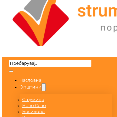
Search
Насловна
Општини
Струмица
Ново Село
Босилово