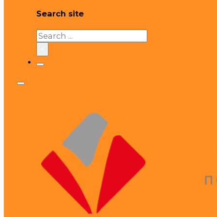
Search site
Search
×