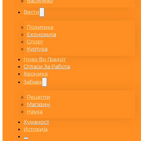
Василево
Вести
Политика
Економија
Спорт
Култура
Ново Во Градот
Огласи За Работа
Хроника
Забава
Рецепти
Магазин
Наука
Хуманост
Историја