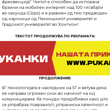
фреквенција“. Чипот е способен да испорача
брзини на мобилен интернет над 100 гигабајти
во секунда (Gbps) и е развиен од тим предводен
од научници од Пекиншкиот универзитет и
Градскиот универзитет во Хонгконг.
ТЕКСТОТ ПРОДОЛЖУВА ПО РЕКЛАМАТА:
ПРОДОЛЖЕНИЕ:
6Г-технологијата е наследник на 5Г и ветува дека
ќе направи огромен скок во начинот на кој
комуницираме. Ќе понуди придобивки како што
се ултрабрза поврзаност, ултраниска латентност и