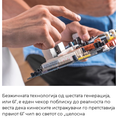
Безжичната технологија од шестата генерација,
или 6Г, е еден чекор поблиску до реалноста по
веста дека кинеските истражувачи го претставија
првиот 6Г чип во светот со „целосна