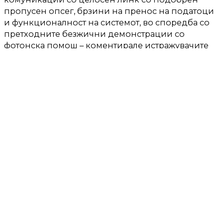
пропусен опсег, брзини на пренос на податоци
и функционалност на системот, во споредба со
претходните безжични демонстрации со
фотонска помош – коментирале истражувачите
во нивниот труд објавен во списанието „Нејчр“.
Една од главните иновации на тимот беше
пакувањето на сите важни делови од
безжичниот систем во еден мал чип направен
од материјал наречен тенок филмски литиум
ниобат (ТФЛН). Конвенционалните системи
бараат неколку одделни компоненти за секоја
задача.
Чипот, исто така, користи иновативен метод за
генерирање и пренесување сигнали. Прво,
широкопојасен електрооптички модулатор ги
претвора безжичните сигнали во оптички, кои
потоа се пренесуваат низ оптоелектронски
осцилатори за да се генерираат потребните