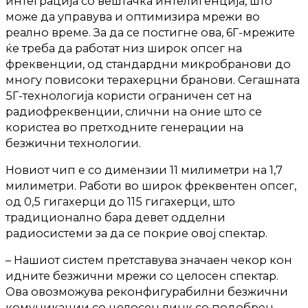
интеграција со вештачка интелигенција, што
може да управува и оптимизира мрежи во
реално време. За да се постигне ова, 6Г-мрежите
ќе треба да работат низ широк опсег на
фреквенции, од стандардни микробранови до
многу повисоки терахерцни бранови. Сегашната
5Г-технологија користи ограничен сет на
радиофреквенции, слични на оние што се
користеа во претходните генерации на
безжични технологии.
Новиот чип е со димензии 11 милиметри на 1,7
милиметри. Работи во широк фреквентен опсег,
од 0,5 гигахерци до 115 гигахерци, што
традиционално бара девет одделни
радиосистеми за да се покрие овој спектар.
– Нашиот систем претставува значаен чекор кон
идните безжични мрежи со целосен спектар.
Ова овозможува реконфигурабилни безжични
комуникации со целосен линк со подобрен