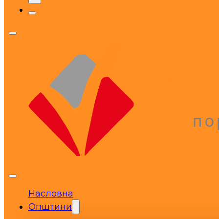
Насловна
Општини