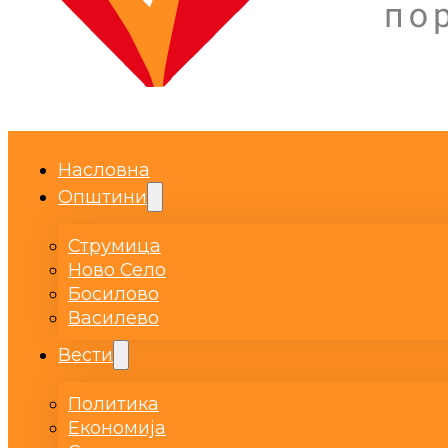
Насловна
Општини
Струмица
Ново Село
Босилово
Василево
Вести
Политика
Економија