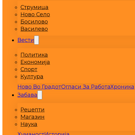
Струмица
Ново Село
Босилово
Василево
Вести
Политика
Економија
Спорт
Култура
Ново Во Градот
Огласи За Работа
Хроника
Забава
Рецепти
Магазин
Наука
Хуманост
Историја