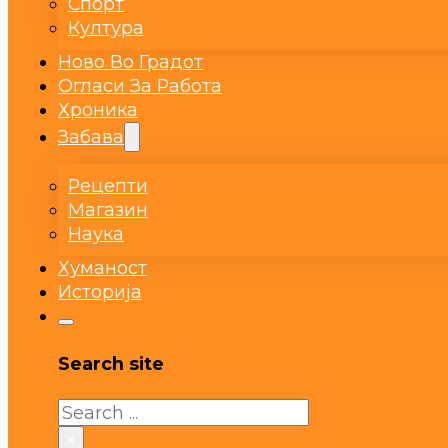
Спорт
Култура
Ново Во Градот
Огласи За Работа
Хроника
Забава
Рецепти
Магазин
Наука
Хуманост
Историја
Search site
Search
×