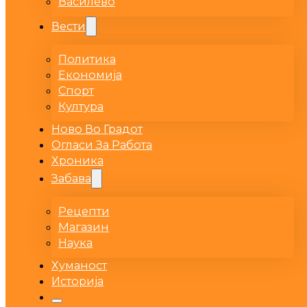
Василево
Вести
Политика
Економија
Спорт
Култура
Ново Во Градот
Огласи За Работа
Хроника
Забава
Рецепти
Магазин
Наука
Хуманост
Историја