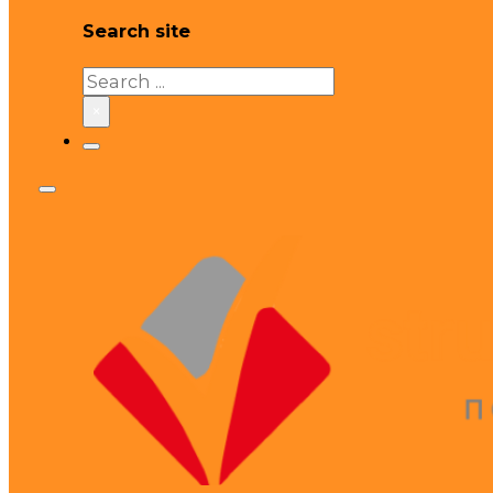
Search site
Search
×