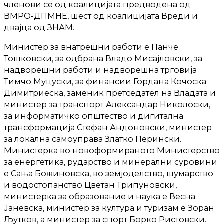
членови се од коалицијата предводена од
ВМРО-ДПМНЕ, шест од коалицијата Вреди и
двајца од ЗНАМ.
Министер за внатрешни работи е Панче
Тошковски, за одбрана Владо Мисајловски, за
надворешни работи и надворешна трговија
Тимчо Муцуски, за финансии Гордана Кочоска
Димитриеска, заменик претседател на Владата и
министер за транспорт Александар Николоски,
за информатичко општество и дигитална
трансформација Стефан Андоновски, министер
за локална самоуправа Златко Перински.
Министерка во новоформираното Министерство
за енергетика, рударство и минерални суровини
е Сања Божиновска, во земјоделство, шумарство
и водостопанство Цветан Трипуновски,
министерка за образование и наука е Весна
Јаневска, министер за култура и туризам е Зоран
Љутков, а министер за спорт Борко Ристовски.