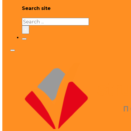
Search site
Search
×