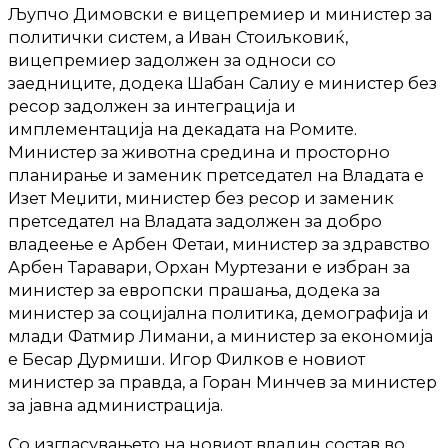
Љупчо Димовски е вицепремиер и министер за
политички систем, а Иван Стоиљковиќ,
вицепремиер задолжен за односи со
заедниците, додека Шабан Салиу е министер без
ресор задолжен за интеграција и
имплементација на декадата на Ромите.
Министер за животна средина и просторно
планирање и заменик претседател на Владата е
Изет Меџити, министер без ресор и заменик
претседател на Владата задолжен за добро
владеење е Арбен Фетаи, министер за здравство
Арбен Таравари, Орхан Муртезани е избран за
министер за европски прашања, додека за
министер за социјална политика, демографија и
млади Фатмир Лимани, а министер за економија
е Бесар Дурмиши. Игор Филков е новиот
министер за правда, а Горан Минчев за министер
за јавна администрација.
Со изгласувањето на новиот владин состав во