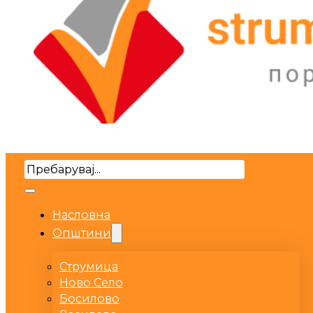
Search
Насловна
Општини
Струмица
Ново Село
Босилово