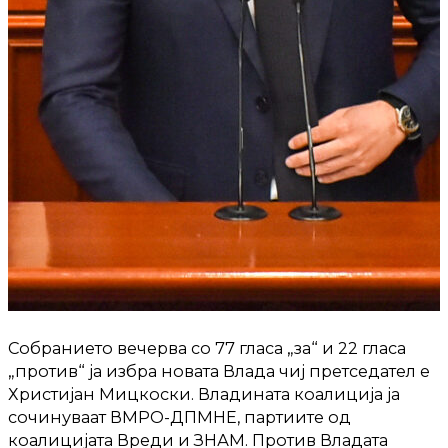
Собранието вечерва со 77 гласа „за“ и 22 гласа
„против“ ја избра новата Влада чиј претседател е
Христијан Мицкоски. Владината коалиција ја
сочинуваат ВМРО-ДПМНЕ, партиите од
коалицијата Вреди и ЗНАМ. Против Владата