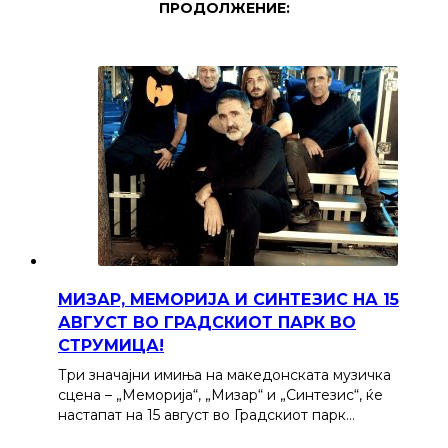
ПРОДОЛЖЕНИЕ:
МИЗАР, МЕМОРИЈА И СИНТЕЗИС НА 15
АВГУСТ ВО ГРАДСКИОТ ПАРК ВО
СТРУМИЦА!
Три значајни имиња на македонската музичка
сцена – „Меморија“, „Мизар“ и „Синтезис“, ќе
настапат на 15 август во Градскиот парк…