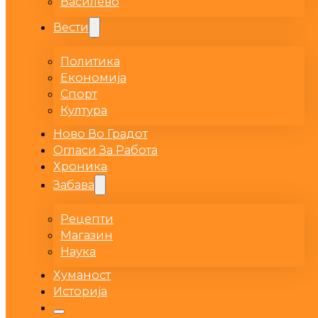
Василево
Вести
Политика
Економија
Спорт
Култура
Ново Во Градот
Огласи За Работа
Хроника
Забава
Рецепти
Магазин
Наука
Хуманост
Историја