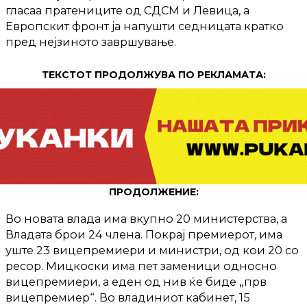
гласаа пратениците од СДСМ и Левица, а
Европскит фронт ја напушти седницата кратко
пред нејзиното завршување.
ТЕКСТОТ ПРОДОЛЖУВА ПО РЕКЛАМАТА:
ПРОДОЛЖЕНИЕ:
Во новата влада има вкупно 20 министерства, а
Владата брои 24 члена. Покрај премиерот, има
уште 23 вицепремиери и министри, од кои 20 со
ресор. Мицкоски има пет заменици односно
вицепремиери, а еден од нив ќе биде „прв
вицепремиер“. Во владиниот кабинет, 15