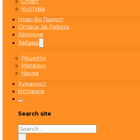
Спорт
Култура
Ново Во Градот
Огласи За Работа
Хроника
Забава
Рецепти
Магазин
Наука
Хуманост
Историја
Search site
Search
×