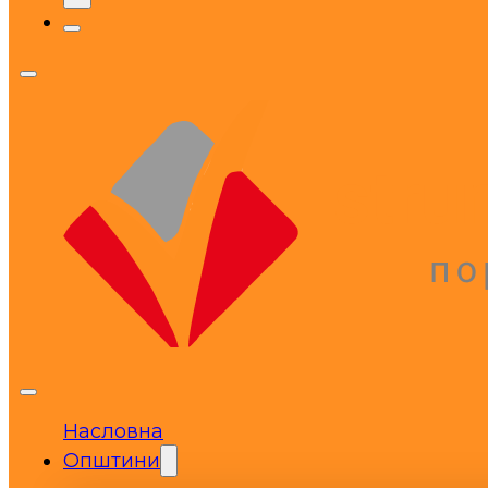
Насловна
Општини