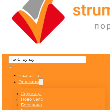
Search
Насловна
Општини
Струмица
Ново Село
Босилово