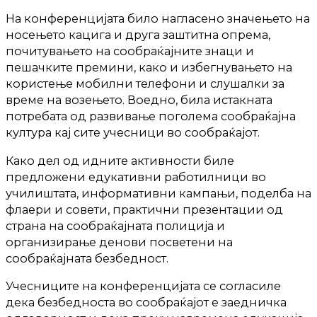
На конференцијата било нагласено значењето на
носењето кацига и друга заштитна опрема,
почитувањето на сообраќајните знаци и
пешачките премини, како и избегнувањето на
користење мобилни телефони и слушалки за
време на возењето. Воедно, била истакната
потребата од развивање поголема сообраќајна
култура кај сите учесници во сообраќајот.
Како дел од идните активности биле
предложени едукативни работилници во
училиштата, информативни кампањи, поделба на
флаери и совети, практични презентации од
страна на сообраќајната полиција и
организирање денови посветени на
сообраќајната безбедност.
Учесниците на конференцијата се согласиле
дека безбедноста во сообраќајот е заедничка