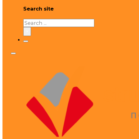
Search site
Search
×