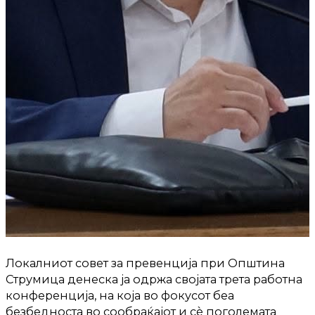
Локалниот совет за превенција при Општина
Струмица денеска ја одржа својата трета работна
конференција, на која во фокусот беа
безбедноста во сообраќајот и сè поголемата