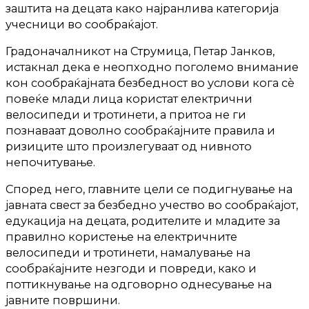
заштита на децата како најранлива категорија
учесници во сообраќајот.
Градоначалникот на Струмица, Петар Јанков,
истакнал дека е неопходно поголемо внимание
кон сообраќајната безбедност во услови кога сè
повеќе млади лица користат електрични
велосипеди и тротинети, а притоа не ги
познаваат доволно сообраќајните правила и
ризиците што произлегуваат од нивното
непочитување.
Според него, главните цели се подигнување на
јавната свест за безбедно учество во сообраќајот,
едукација на децата, родителите и младите за
правилно користење на електричните
велосипеди и тротинети, намалување на
сообраќајните незгоди и повреди, како и
поттикнување на одговорно однесување на
јавните површини.