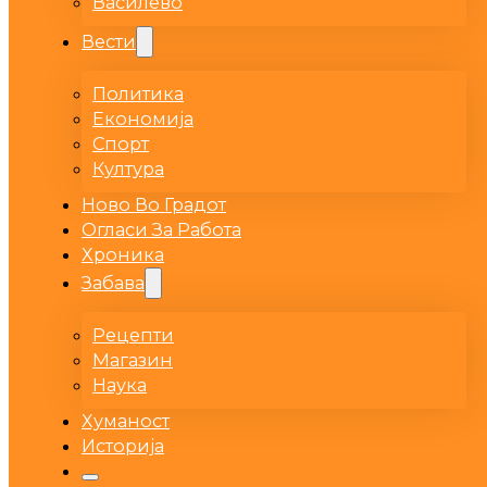
Василево
Вести
Политика
Економија
Спорт
Култура
Ново Во Градот
Огласи За Работа
Хроника
Забава
Рецепти
Магазин
Наука
Хуманост
Историја