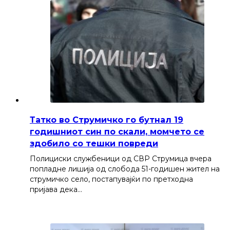
Татко во Струмичко го бутнал 19
годишниот син по скали, момчето се
здобило со тешки повреди
Полициски службеници од СВР Струмица вчера
попладне лишија од слобода 51-годишен жител на
струмичко село, постапувајќи по претходна
пријава дека…