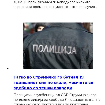
ДПМНЕ први физички ги нападнале нивните
членови за време на инцидентот што се случил…
Татко во Струмичко го бутнал 19
годишниот син по скали, момчето се
здобило со тешки повреди
Полициски службеници од СВР Струмица вчера
попладне лишија од слобода 51-годишен жител на
струмичко село, постапувајќи по претходна