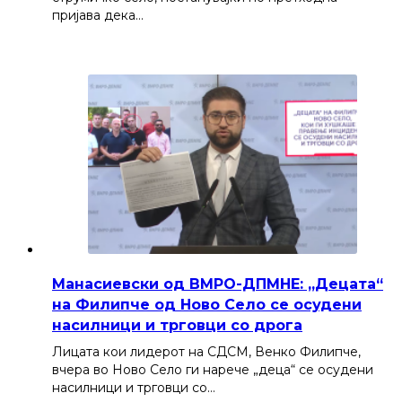
пријава дека…
Манасиевски од ВМРО-ДПМНЕ: „Децата“
на Филипче од Ново Село се осудени
насилници и трговци со дрога
Лицата кои лидерот на СДСМ, Венко Филипче,
вчера во Ново Село ги нарече „деца“ се осудени
насилници и трговци со…