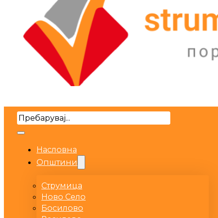
Search
Насловна
Општини
Струмица
Ново Село
Босилово