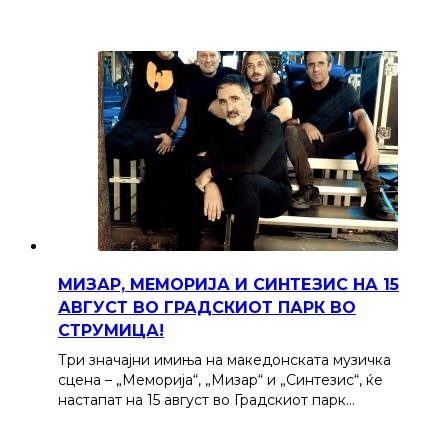
МИЗАР, МЕМОРИЈА И СИНТЕЗИС НА 15
АВГУСТ ВО ГРАДСКИОТ ПАРК ВО
СТРУМИЦА!
Три значајни имиња на македонската музичка
сцена – „Меморија“, „Мизар“ и „Синтезис“, ќе
настапат на 15 август во Градскиот парк…