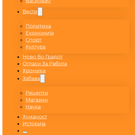
Василево
Вести
Политика
Економија
Спорт
Култура
Ново Во Градот
Огласи За Работа
Хроника
Забава
Рецепти
Магазин
Наука
Хуманост
Историја