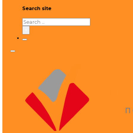
Search site
Search
×