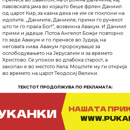
лавовската јама во којашто беше фрлен Даниил
од царот Кир, за казна дека не им се поклони на
идолите. „Данииле, Данииле, прими го ручекот
што ти го праќа Бог!“, возвикна Авакум. И Даниил
прими и јадеше. Потоа Ангелот Божји повторно
го зеде Авакум и го пренесе во Јудеја, на
неговата нива. Авакум пророкуваше за
ослободувањето на Јерусалим и за времето
Христово. Се упокои во длабока старост, а
закопан е во местото Кела. Моштите му ги открија
во времето на царот Теодосиј Велики.
ТЕКСТОТ ПРОДОЛЖУВА ПО РЕКЛАМАТА: