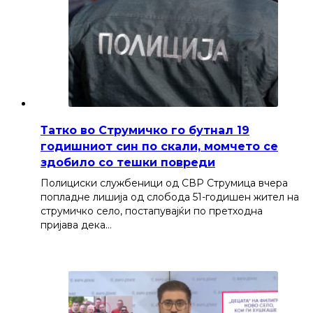
Татко во Струмичко го бутнал 19
годишниот син по скали, момчето се
здобило со тешки повреди
Полициски службеници од СВР Струмица вчера
попладне лишија од слобода 51-годишен жител на
струмичко село, постапувајќи по претходна
пријава дека…