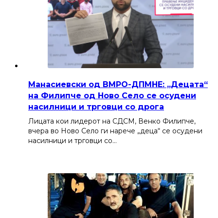
Манасиевски од ВМРО-ДПМНЕ: „Децата“
на Филипче од Ново Село се осудени
насилници и трговци со дрога
Лицата кои лидерот на СДСМ, Венко Филипче,
вчера во Ново Село ги нарече „деца“ се осудени
насилници и трговци со…