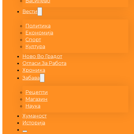
Василево
Вести
Политика
Економија
Спорт
Култура
Ново Во Градот
Огласи За Работа
Хроника
Забава
Рецепти
Магазин
Наука
Хуманост
Историја