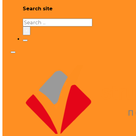
Search site
Search
×