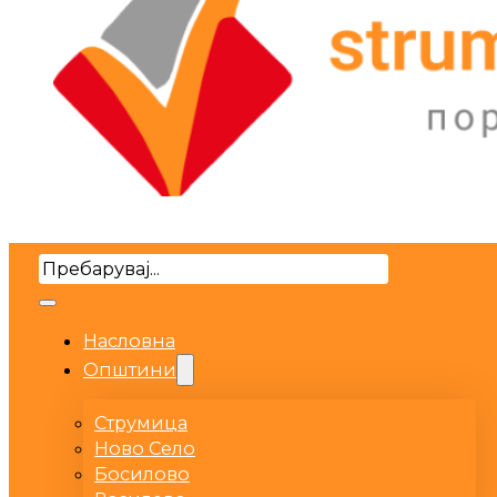
Search
Насловна
Општини
Струмица
Ново Село
Босилово