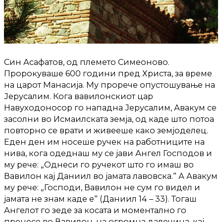
Син Асафатов, од племето Симеоново.
Пророкуваше 600 години пред Христа, за време
на царот Манасија. Му прорече опустошување на
Јерусалим. Кога вавилонскиот цар
Навуходоносор го нападна Јерусалим, Авакум се
засолни во Исмаилската земја, од каде што потоа
повторно се врати и живееше како земјоделец.
Еден ден им носеше ручек на работниците на
нива, кога одеднаш му се јави Ангел Господов и
му рече: „Однеси го ручекот што го имаш во
Вавилон кај Даниил во јамата лавовска.“ А Авакум
му рече: „Господи, Вавилон не сум го видел и
јамата не знам каде е“ (Даниил 14 – 33). Тогаш
Ангелот го зеде за косата и моментално го
пренесе во Вавилон, на огромна далечина, кај